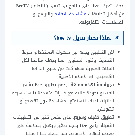
لاحقا، تعرف معنا على برنامج بي تيفي ( النحلة ) BeeTV
من أفضل تطبيقات
مشاهدة الافلام
والبرامج او
المسلسلات التلفزيونية.
📌 لماذا تختار تنزيل bee tv؟
لأن التطبيق يجمع بين سهولة الاستخدام، سرعة
التحديث، وتنوع المحتوى، مما يجعله مناسبا لكل
الفئات العمرية سواء كنت من محبي الدراما،
الكوميديا، أو الأفلام الأجنبية.
تجربة مشاهدة ممتعة
، يدعم تطبيق Bee تشغيل
الفيديو بجودة عالية مع خيارات متعددة تناسب سرعة
الإنترنت لديك، لتستمتع بمشاهدة دون تقطيع أو
تشويش.
تطبيق خفيف وسريع
، على عكس كثير من التطبيقات
الثقيلة، يأتي Bee بحجم صغير ويعمل بسلاسة على
معظم أجهزة الأندرويد، مما يجعله خيارا عمليا.