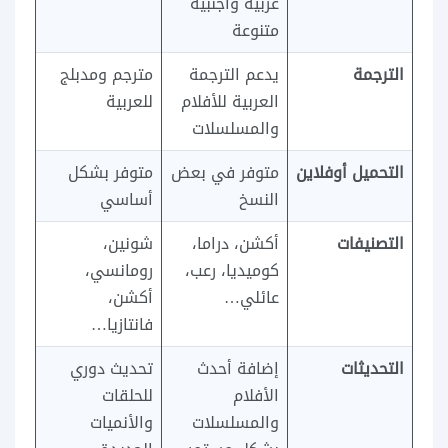
عربية وأجنبية
متنوعة
الترجمة
يدعم الترجمة
مترجم ومدبلج
العربية للأفلام
للعربية
والمسلسلات
التحميل أوفلاين
متوفر في بعض
متوفر بشكل
النسخ
أساسي
التصنيفات
أكشن، دراما،
شونين،
كوميديا، رعب،
رومانسي،
عائلي…
أكشن،
فانتازيا…
التحديثات
إضافة أحدث
تحديث دوري
الأفلام
للحلقات
والمسلسلات
والأنميات