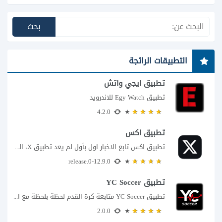
التطبيقات الرائجة
تطبيق ايجي واتش
تطبيق Egy Watch للاندرويد
4.2.0
تطبيق اكس
تطبيق اكس تابع الاخبار اول بأول لم يعد تطبيق X، المعروف سابقا باسم تويتر،...
12.9.0-release.0
تطبيق YC Soccer
تطبيق YC Soccer متابعة كرة القدم لحظة بلحظة مع اقتراب مباراة مصر والأرجنتين في...
2.0.0