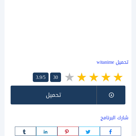
تحميل witanime
3.9/5
30
تحميل
شارك البرنامج