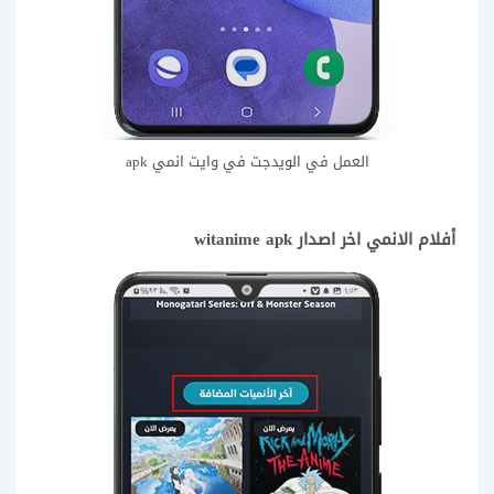
العمل في الويدجت في وايت انمي apk
أفلام الانمي اخر اصدار witanime apk