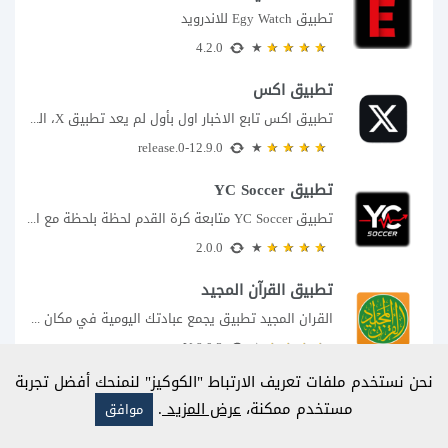
تطبيق Egy Watch للاندرويد
4.2.0
تطبيق اكس
تطبيق اكس تابع الاخبار اول بأول لم يعد تطبيق X، المعروف سابقا باسم تويتر،...
12.9.0-release.0
تطبيق YC Soccer
تطبيق YC Soccer متابعة كرة القدم لحظة بلحظة مع اقتراب مباراة مصر والأرجنتين في...
2.0.0
تطبيق القرآن المجيد
القران المجيد تطبيق يجمع عبادتك اليومية في مكان واحد إذا كنت تبحث عن تطبيق...
8.0.3 V
نحن نستخدم ملفات تعريف الارتباط "الكوكيز" لنمنحك أفضل تجربة
تحميل تطبيق Fallaka TV
مستخدم ممكنة،
عرض المزيد
.
موافق
تحميل تطبيق fallakatv اخر اصدار
10.3 V