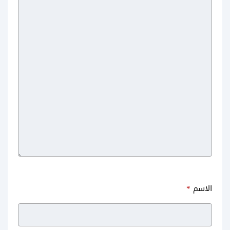
Anilab
الاسم
*