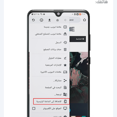
هاتفك: