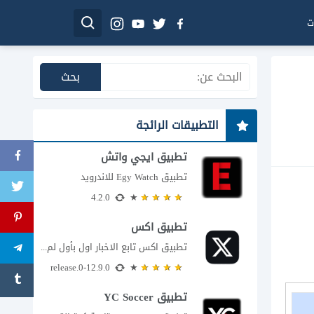
ت
التطبيقات الرائجة
تطبيق ايجي واتش
تطبيق Egy Watch للاندرويد
4.2.0
تطبيق اكس
تطبيق اكس تابع الاخبار اول بأول لم يعد تطبيق X، المعروف سابقا باسم تويتر،...
12.9.0-release.0
تطبيق YC Soccer