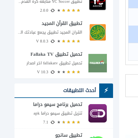
تطبيق YC Soccer متابعة كرة القدم لحظة بلحظة مع اقتراب مباراة مصر والأرجنتين في...
2.0.0
تطبيق القرآن المجيد
القران المجيد تطبيق يجمع عبادتك اليومية في مكان واحد إذا كنت تبحث عن تطبيق...
8.0.3 V
تحميل تطبيق Fallaka TV
تحميل تطبيق fallakatv اخر اصدار
10.3 V
أحدث التطبيقات
تحميل برنامج سيمو دراما
للاندرويد
تنزيل تطبيق سيمو دراما apk
7.1
تطبيق سانجو