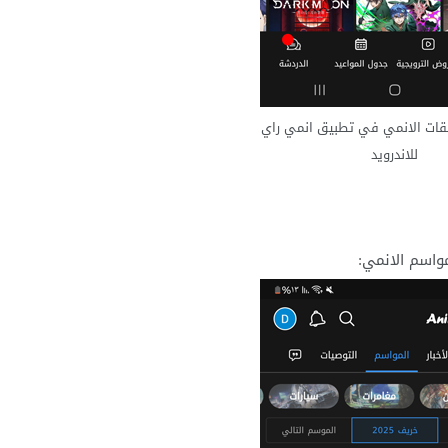
قات الانمي في تطبيق انمي راي
للاندرويد
واسم الانمي: