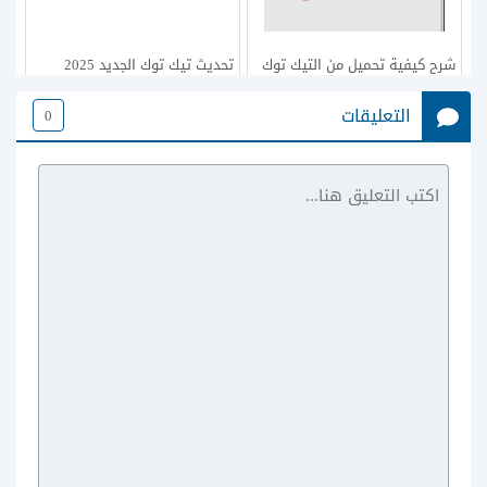
شرح كيفية تحميل من التيك توك
تحديث تيك توك الجديد 2025
بدون حقوق اون لاين للاندرويد
وشرح اهم الاضافات الجديدة في
التعليقات
0
تحديث TikTok
تطبيق Scoopz للاندرويد منافس
تطبيق RedNote الجديد بديل
التيك توك
التيك توك ريد نوت