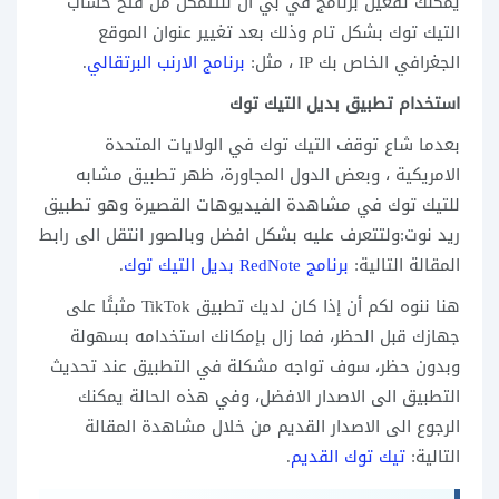
يمكنك تفعيل برنامج في بي ان للتتمكن من فتح حساب
التيك توك بشكل تام وذلك بعد تغيير عنوان الموقع
الجغرافي الخاص بك IP ، مثل:
برنامج الارنب البرتقالي
.
استخدام تطبيق بديل التيك توك
بعدما شاع توقف التيك توك في الولايات المتحدة
الامريكية ، وبعض الدول المجاورة، ظهر تطبيق مشابه
للتيك توك في مشاهدة الفيديوهات القصيرة وهو تطبيق
ريد نوت:ولتتعرف عليه بشكل افضل وبالصور انتقل الى رابط
المقالة التالية:
برنامج RedNote بديل التيك توك
.
هنا ننوه لكم أن إذا كان لديك تطبيق TikTok مثبتًا على
جهازك قبل الحظر، فما زال بإمكانك استخدامه بسهولة
وبدون حظر، سوف تواجه مشكلة في التطبيق عند تحديث
التطبيق الى الاصدار الافضل، وفي هذه الحالة يمكنك
الرجوع الى الاصدار القديم من خلال مشاهدة المقالة
التالية:
تيك توك القديم
.