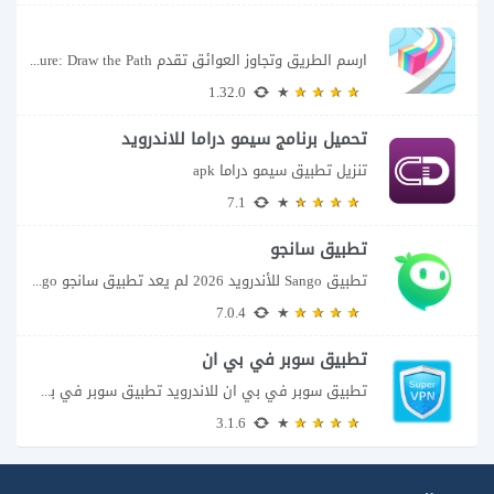
ارسم الطريق وتجاوز العوائق تقدم Color Adventure: Draw the Path فكرة بسيطة تتحول سريعًا...
1.32.0
تحميل برنامج سيمو دراما للاندرويد
تنزيل تطبيق سيمو دراما apk
7.1
تطبيق سانجو
تطبيق Sango للأندرويد 2026 لم يعد تطبيق سانجو Sango مجرد مساحة لإرسال الرسائل أو...
7.0.4
تطبيق سوبر في بي ان
تطبيق سوبر في بي ان للاندرويد تطبيق سوبر في بي ان من تطبيقات الشبكات...
3.1.6