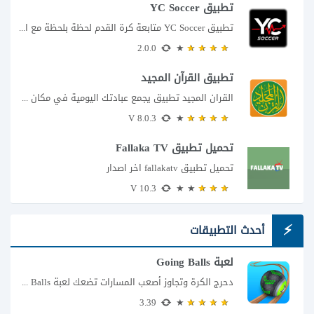
تطبيق YC Soccer
تطبيق YC Soccer متابعة كرة القدم لحظة بلحظة مع اقتراب مباراة مصر والأرجنتين في...
2.0.0
تطبيق القرآن المجيد
القران المجيد تطبيق يجمع عبادتك اليومية في مكان واحد إذا كنت تبحث عن تطبيق...
8.0.3 V
تحميل تطبيق Fallaka TV
تحميل تطبيق fallakatv اخر اصدار
10.3 V
أحدث التطبيقات
لعبة Going Balls
دحرج الكرة وتجاوز أصعب المسارات تضعك لعبة Going Balls للأندرويد أمام تحدٍ يبدو بسيطًا...
3.39