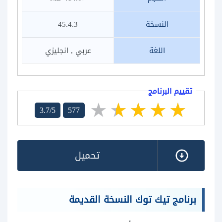
النسخة
45.4.3
اللغة
عربي , انجليزي
تقييم البرنامج
3.7/5
577
تحميل
برنامج تيك توك النسخة القديمة