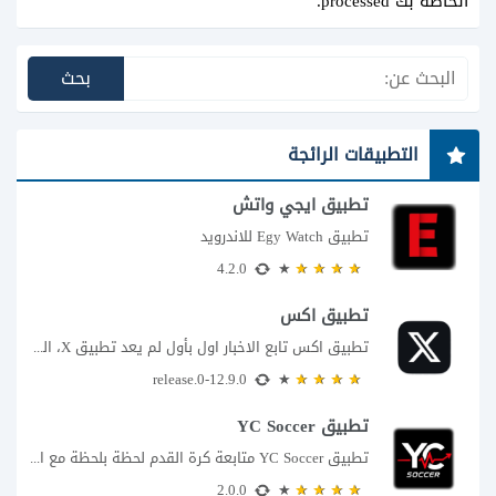
الخاصة بك processed
.
التطبيقات الرائجة
تطبيق ايجي واتش
تطبيق Egy Watch للاندرويد
4.2.0
تطبيق اكس
تطبيق اكس تابع الاخبار اول بأول لم يعد تطبيق X، المعروف سابقا باسم تويتر،...
12.9.0-release.0
تطبيق YC Soccer
تطبيق YC Soccer متابعة كرة القدم لحظة بلحظة مع اقتراب مباراة مصر والأرجنتين في...
2.0.0