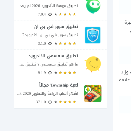
تطبيق Sango للأندرويد 2026 لم يعد تطبيق سانجو Sango مجرد مساحة لإرسال الرسائل أو...
7.0.4
رة،
تطبيق سوبر في بي ان
تطبيق سوبر في بي ان للاندرويد تطبيق سوبر في بي ان من تطبيقات الشبكات...
3.1.6
تطبيق سمسمي للاندرويد
ما هو تطبيق سمسمي ؟ تطبيق سمسمي للاندرويد SimSimi هو برنامج دردشة افتراضية يسمح...
وزاد
9.1.9
هل عليك من خلال توفير افضل تطبيق تنزيل فيديو Threads بدون علامة
لعبة Township مجاناً
اشهر ألعاب الزراعة والتطوير Township apk 2026 إذا كنت تحب ألعاب الزراعة وبناء المدن،...
37.1.0