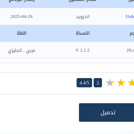
Urd
اندرويد
2025-04-26
جم
النسخة
اللغة
29.
1.1.5 V
عربي , انجليزي
4.4/5
2
تحميل