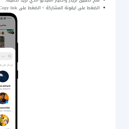
فتح تطبيق ثريدز واختيار الفيديو الذي تريد تحميله.
الضغط على ايقونة المشاركة > الضغط على Copy link الرابط لنسخه :