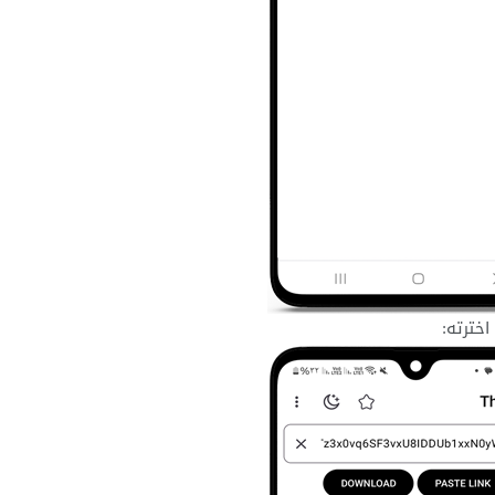
خترته: