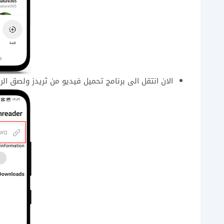
الان انتقل الى برنامج تحميل فيديو من ثريدز ولصق 