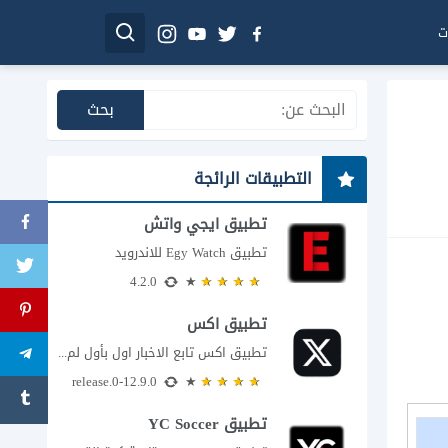
ت
التطبيقات الرائجة
تطبيق ايجي واتش
تطبيق Egy Watch للاندرويد
4.2.0
تطبيق اكس
تطبيق اكس تابع الاخبار اول بأول لم يعد تطبيق X، المعروف سابقا باسم تويتر،...
12.9.0-release.0
تطبيق YC Soccer