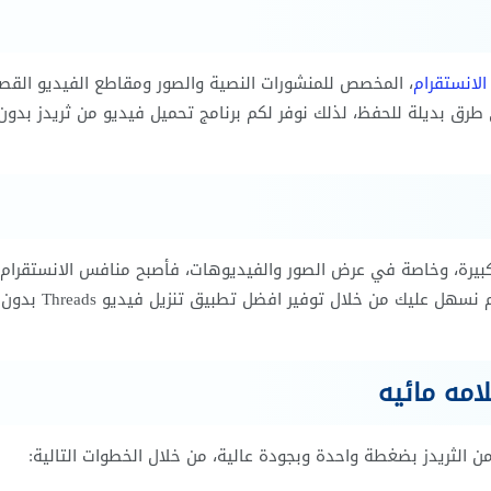
الانستقرام
، المخصص للمنشورات النصية والصور ومقاطع الفيديو القصي
إلى طرق بديلة للحفظ، لذلك نوفر لكم برنامج تحميل فيديو من ثريدز بدون
يرة، وخاصة في عرض الصور والفيديوهات، فأصبح منافس الانستقرام، 
البحث عن كيفية التحميل من ثريدز الصور والفيديوهات، اليوم نس
امه مائيه
الثريدز بضغطة واحدة وبجودة عالية، من خلال الخطوات التالية: