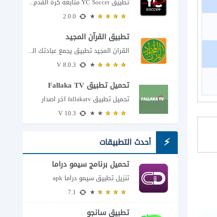
تطبيق YC Soccer متابعة كرة القدم لحظة بلحظة مع اقتراب مباراة مصر والأرجنتين في...
2.0.0
تطبيق القرآن المجيد
القران المجيد تطبيق يجمع عبادتك اليومية في مكان واحد إذا كنت تبحث عن تطبيق...
8.0.3 V
تحميل تطبيق Fallaka TV
تحميل تطبيق fallakatv اخر اصدار
10.3 V
أحدث التطبيقات
تحميل برنامج سيمو دراما
للاندرويد
تنزيل تطبيق سيمو دراما apk
7.1
تطبيق سانجو