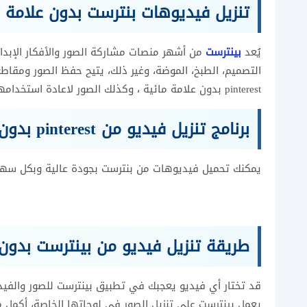
تنزيل فيديوهات بنترست بدون علامة م
يُعد
بينترست
من أشهر منصات مشاركة الصور والأفكار الإب
التصميم، الطبخ، الموضة، وغير ذلك، يتيح حفظ الصور ومقاط
pinterest بدون علامة مائية ، وكذلك الصور لاعادة استخدامها في أي مكان بدون قيود، تابع معنا.
برنامج تنزيل فيديو من pinterest بدون علامة مائية
يمكنك تحميل فيديوهات من بنترست بجودة عالية وبكل سهول
طريقة تنزيل فيديو من بينترست بدون 
قد تختار أي فيديو يعجبك في تطبيق بينترست للصور والفي
يعمل بينترست على تنزيل الصور في لوحاتها الخاصة، أكمل م