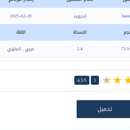
Sav
اندرويد
2025-02-20
جم
النسخة
اللغة
73.
2.4
عربي , انجليزي
4.5/5
1
تحميل