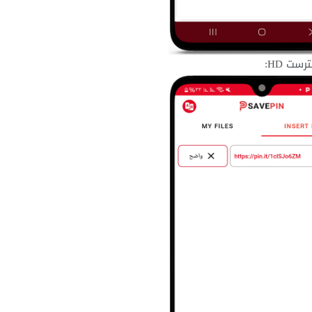
ست HD: