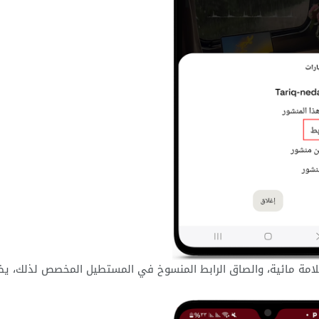
لى برنامج تنزيل فيديو من pinterest بدون علامة مائية، والصاق الرابط المنسوخ في المستطيل المخصص لذلك،