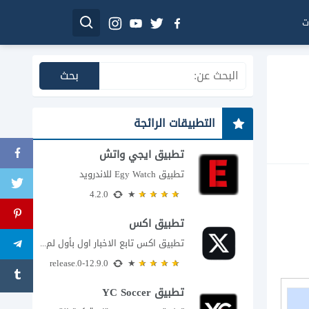
ت
التطبيقات الرائجة
تطبيق ايجي واتش
تطبيق Egy Watch للاندرويد
4.2.0
تطبيق اكس
تطبيق اكس تابع الاخبار اول بأول لم يعد تطبيق X، المعروف سابقا باسم تويتر،...
12.9.0-release.0
تطبيق YC Soccer