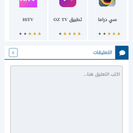
سي دراما
تطبيق OZ TV
HiTV
التعليقات
0
تطبيق Rito TV