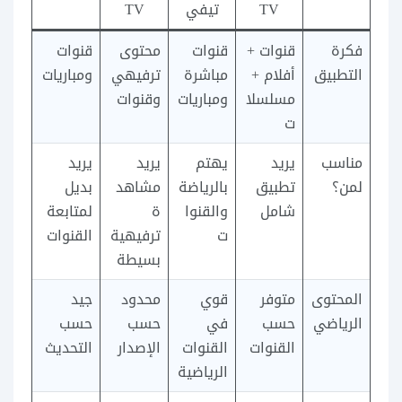
TV
تيفي
TV
فكرة
قنوات +
قنوات
محتوى
قنوات
التطبيق
أفلام +
مباشرة
ترفيهي
ومباريات
مسلسلا
ومباريات
وقنوات
ت
مناسب
يريد
يهتم
يريد
يريد
لمن؟
تطبيق
بالرياضة
مشاهد
بديل
شامل
والقنوا
ة
لمتابعة
ت
ترفيهية
القنوات
بسيطة
المحتوى
متوفر
قوي
محدود
جيد
الرياضي
حسب
في
حسب
حسب
القنوات
القنوات
الإصدار
التحديث
الرياضية