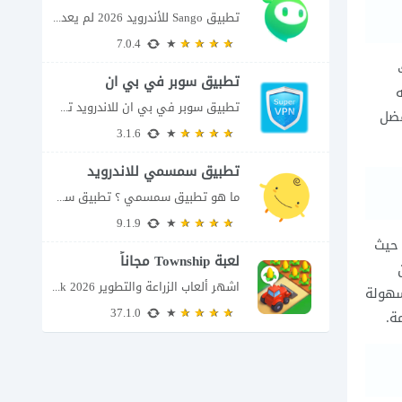
تطبيق Sango للأندرويد 2026 لم يعد تطبيق سانجو Sango مجرد مساحة لإرسال الرسائل أو...
7.0.4
تطبيق سوبر في بي ان
تطبيق سوبر في بي ان للاندرويد تطبيق سوبر في بي ان من تطبيقات الشبكات...
فضل
3.1.6
تطبيق سمسمي للاندرويد
ما هو تطبيق سمسمي ؟ تطبيق سمسمي للاندرويد SimSimi هو برنامج دردشة افتراضية يسمح...
9.1.9
 حيث
لعبة Township مجاناً
اشهر ألعاب الزراعة والتطوير Township apk 2026 إذا كنت تحب ألعاب الزراعة وبناء المدن،...
سهولة
37.1.0
ة.