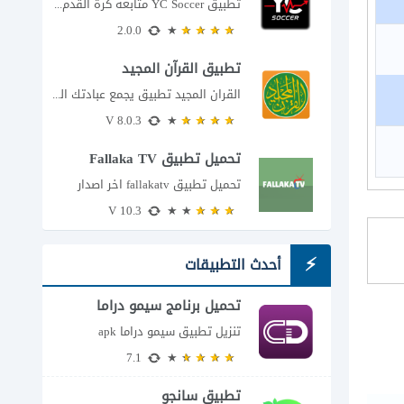
تطبيق YC Soccer متابعة كرة القدم لحظة بلحظة مع اقتراب مباراة مصر والأرجنتين في...
2.0.0
تطبيق القرآن المجيد
القران المجيد تطبيق يجمع عبادتك اليومية في مكان واحد إذا كنت تبحث عن تطبيق...
8.0.3 V
تحميل تطبيق Fallaka TV
تحميل تطبيق fallakatv اخر اصدار
10.3 V
أحدث التطبيقات
تحميل برنامج سيمو دراما
للاندرويد
تنزيل تطبيق سيمو دراما apk
7.1
تطبيق سانجو