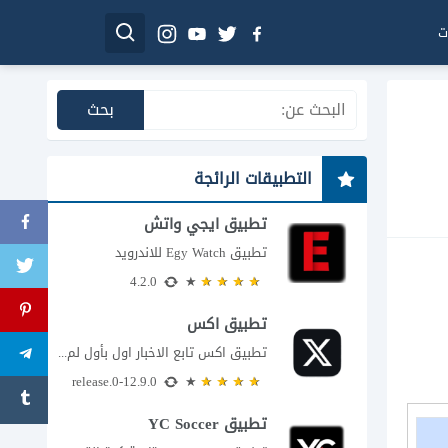
ت
التطبيقات الرائجة
تطبيق ايجي واتش
تطبيق Egy Watch للاندرويد
4.2.0
تطبيق اكس
تطبيق اكس تابع الاخبار اول بأول لم يعد تطبيق X، المعروف سابقا باسم تويتر،...
12.9.0-release.0
تطبيق YC Soccer