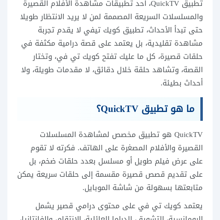
تطبيق QuickTV، أحد تطبيقات مشاهدة الأفلام القصيرة
والمسلسلات السريعة المصممة لمن لا يريد الانتظار طويلا
حتى تبدأ الأحداث، تطبيق كويك تيفي لا يقدم تجربة
مشاهدة تقليدية، بل يعتمد على قصة درامية مكثفة في
حلقات قصيرة، كل ما عليك تفتح كويك تي في، وتختار
القصة، وتشاهد حلقة خلال دقائق، لا مقدمات طويلة، ولا
أحداث بطيئة.
ما هو تطبيق QuickTV؟
QuickTV هو تطبيق مخصص لمشاهدة المسلسلات
القصيرة والأفلام المصغرة على الهاتف. فكرته لا تقوم
على عرض فيلم طويل أو مسلسل بعدد حلقات ضخم، بل
على تقديم قصص قصيرة مقسمة إلى حلقات سريعة يمكن
متابعتها بسهولة من شاشة الموبايل.
يعتمد كويك تي في على محتوى درامي قصير يشمل
الرومانسية، التشويق، الدراما العائلية، الانتقام، والفانتازيا،