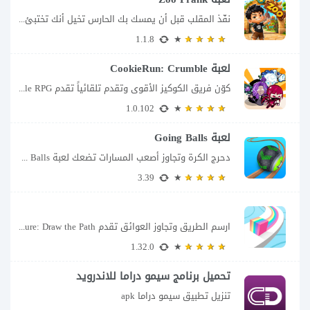
نفّذ المقلب قبل أن يمسك بك الحارس تخيل أنك تختبئ خلف الأشجار داخل حديقة...
1.1.8
لعبة CookieRun: Crumble
كوّن فريق الكوكيز الأقوى وتقدم تلقائياً تقدم CookieRun: Crumble – Idle RPG تجربة مختلفة...
1.0.102
لعبة Going Balls
دحرج الكرة وتجاوز أصعب المسارات تضعك لعبة Going Balls للأندرويد أمام تحدٍ يبدو بسيطًا...
3.39
ارسم الطريق وتجاوز العوائق تقدم Color Adventure: Draw the Path فكرة بسيطة تتحول سريعًا...
1.32.0
تحميل برنامج سيمو دراما للاندرويد
تنزيل تطبيق سيمو دراما apk