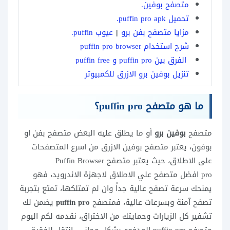
متصفح بوفين.
تحميل puffin pro apk.
مزايا متصفح بفن برو
||
عيوب puffin.
شرح استخدام puffin pro browser
الفرق بين puffin pro و puffin free
تنزيل بوفين برو الازرق للكمبيوتر
ما هو متصفح puffin pro؟
متصفح
بوفين برو
أو ما يطلق عليه البعض متصفح بفن او
بوفون، يعتبر متصفح بوفين الازرق من اسرع المتصفحات
على الاطلاق، حيث يعتبر متصفح Puffin Browser
pro افضل
متصفح
علي الاطلاق لاجهزة الاندرويد، فهو
يمنحك سرعة تصفح عالية جداً وان لم تمتلكها، تمتع بتجربة
تصفح آمنة وبسرعات عالية، فمتصفح
puffin pro
يضمن لك
تشفير كل الزيارات وحمايتك من الاختراق، نقدمه لكم اليوم