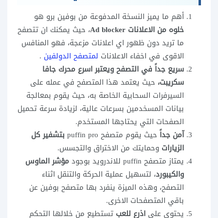
أهم ما يميز النسخة المدفوعة من بوفين برو هو
خلوه من الاعلانات Ad blocker
، حيث يمكنك ان تتصفح
ما تريد دون ظهور اي اعلانات مزعجة، فهو المنافس
الاقوى في اخفاء الاعلانات
لمتصفح الدولفين
.
سريع جداً في التصفح ويعتبر اسرع محرك جافا
سكريبت،
حيث يعتمد هذا المتصفح في عمله على
السيرفرات السحابية الخاصة به، حيث يقوم بمعالجة
بيانات المسخدمين بسرعات عالية، لزيادة سرعة تحميل
الصفحات التي يحتاجها المستخدم.
آمن جداً
حيث يقوم متصفح puffin pro
بتشفير كل
الزيارات
وحمايتك من الاختراق والتجسس.
يمتاز متصفح puffin للاندرويد بوجود
مؤشر الماوس
والكيبورد
، لتسهيل عملية الحركة والتنقل اثناء
التصفح، وهذه الميزة ينفرد بها متصفح بوفين عن
باقي المتصفحات الاخرى.
يحتوي على
اذرع للعب
تستطيع من خلالها التحكم