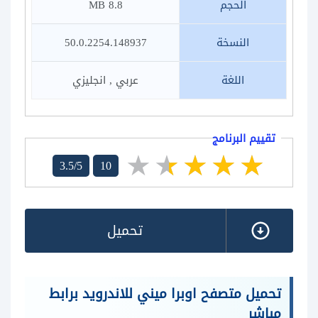
الحجم
8.8 MB
النسخة
50.0.2254.148937
اللغة
عربي , انجليزي
تقييم البرنامج
3.5/5
10
تحميل
تحميل متصفح اوبرا ميني للاندرويد برابط
مباشر