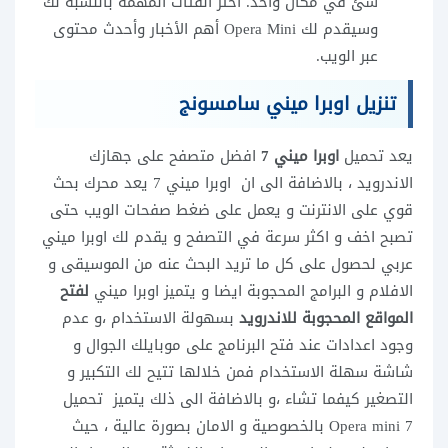
شئ في مكان واحد. اختر الفئات المهمة بالنسبة لك
وسيقدم لك Opera Mini أهم الأخبار وأحدث محتوى
عبر الويب.
تنزيل اوبرا ميني سامسونج
يعد تحميل
اوبرا ميني 7
افضل متصفح على جهازك
الاندرويد ، بالاضافة الى ان اوبرا ميني 7 يعد محرك بحث
قوي على الانترنت و يعمل على ضغط صفحات الويب حتى
تصبح اخف و اكثر سرعة في التصفح و يقدم لك اوبرا ميني
عربي لحصول على كل ما تريد البحث عنه من الموسيقى و
الافلام و البرامج المحجوبة ايضا و يتميز اوبرا ميني
لفتح
المواقع المحجوبة للاندرويد
بسهولة الاستخدام ،و عدم
وجود اعدادات عند فتح البرنامج على موبايلك الجوال و
شاشة سهلة الاستخدام فمن خلالها تتيح لك التكبير و
التصغير كيفما تشاء ،و بالاضافة الى ذلك يتميز تحميل
Opera mini 7 بالخصوصية و الامان بصورة عالية ، حيث