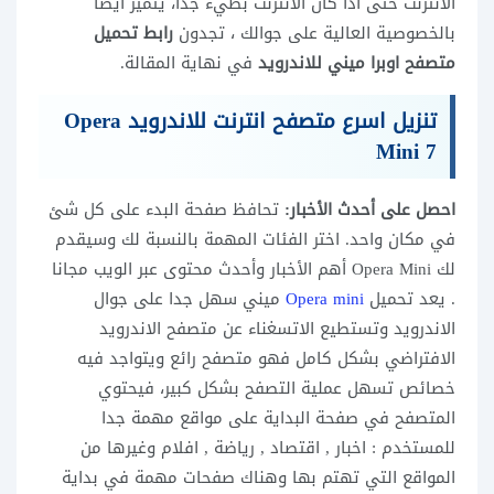
الانترنت حتى اذا كان الانترنت بطيء جدا، يتميز ايضا
بالخصوصية العالية على جوالك ، تجدون
رابط تحميل
متصفح اوبرا ميني للاندرويد
في نهاية المقالة.
تنزيل اسرع متصفح انترنت للاندرويد
Opera
Mini 7
احصل على أحدث الأخبار:
تحافظ صفحة البدء على كل شئ
في مكان واحد. اختر الفئات المهمة بالنسبة لك وسيقدم
لك Opera Mini أهم الأخبار وأحدث محتوى عبر الويب مجانا
. يعد تحميل
Opera mini
ميني سهل جدا على جوال
الاندرويد وتستطيع الاتسغناء عن متصفح الاندرويد
الافتراضي بشكل كامل فهو متصفح رائع ويتواجد فيه
خصائص تسهل عملية التصفح بشكل كبير، فيحتوي
المتصفح في صفحة البداية على مواقع مهمة جدا
للمستخدم : اخبار , اقتصاد , رياضة , افلام وغيرها من
المواقع التي تهتم بها وهناك صفحات مهمة في بداية