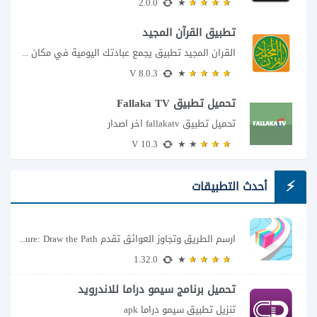
2.0.0
تطبيق القرآن المجيد
القران المجيد تطبيق يجمع عبادتك اليومية في مكان واحد إذا كنت تبحث عن تطبيق...
8.0.3 V
تحميل تطبيق Fallaka TV
تحميل تطبيق fallakatv اخر اصدار
10.3 V
أحدث التطبيقات
ارسم الطريق وتجاوز العوائق تقدم Color Adventure: Draw the Path فكرة بسيطة تتحول سريعًا...
1.32.0
تحميل برنامج سيمو دراما للاندرويد
تنزيل تطبيق سيمو دراما apk