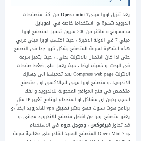
يعد تنزيل اوبرا ميني
7 Opera mini
من اكثر متصفحات
اندرويد شهرة ،و استخداما خاصة في الموبايل
سامسونج و فاكثر من 300 مليون تحميل لمتصفح اوبرا
ميني 7 في الاونة الاخيرة ، حيث اكتسب اوبرا ميني عربي
هذه الشهرة لسرعة المتصفح بشكل كبير جدا في التصفح
حتى اذا كان الاتصال بالانترنت بطيء ، حيث يتميز سرعة
في البحث ،و خفيف ايضا ، حيث يعمل على ضغط صفحات
الانترنت Compress web page بعد تحميلها الى جهازك
الاندرويد ،و متصفح اوبرا ميني للجالاكسي اول متصفح
متخصص في فتح المواقع المحجوبة للاندرويد و لفك
الحجب بدون اي مشاكل او استخدام لبرنامج تغيير IP مثل
برنامج هوت سبوت فهو يعتبر تطبيق vpn للاندرويد ايضاً ،و
يعتبر متصفح اوبرا من افضل متصفح للاندرويد مجاني ،و
قد تجاوز
فيرفوكس
، و
جوجل جروم
في الاستخدام
،و Opera Mini 7 المتصفح الوحيد القادر على معالجة سرعة