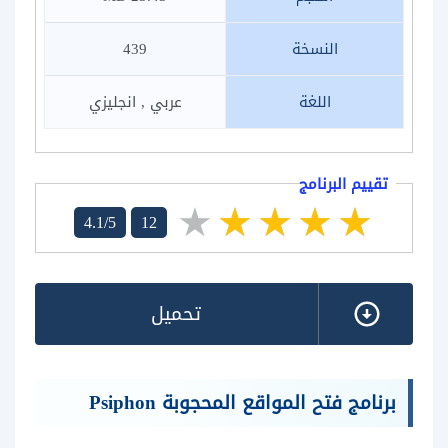
النسخة
439
اللغة
عربي , انجليزي
تقييم البرنامج
4.1/5
12
تحميل
برنامج فتح المواقع المحجوبة Psiphon