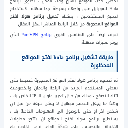
تخطي حجب المواقع باسرع وقت ممكن ، يحتوي برنامج
Hola للموبايل على واجهة بسيطة جدا سهلة الاستخدام
لجميع المستخدمين ، يمكنك
تحميل برنامج هولا لفتح
المواقع المحجوبة
من خلال الرابط المباشر اسفل المقال .
تعرف ايضاً على المنافس القوي
برنامج PureVPN
الذي
يوفر مميزات مذهلة.
طريقة تشغيل برنامج hola لفتح المواقع
المحظورة
تم تصميم برنامج هولا لفتح المواقع المحجوبة خصيصا حتى
يعطي المستخدم المزيد من الراحة والامان والخصوصية
اثناء التصفح ، وذلك من خلال تغيير عنوان الـ IP الخاص بك ،
وهذا ما يجعل التصفح مجهول لا يمكن تتبعه من قبل اي
شخص اخر او حتى بالوصول الى المعلومات الخاصة بك ،
يستطيع برنامج هولا لفتح المواقع ان يتتبع محاولات
الاختراق والتجسس على شبكة الواي فاي الخاصة بك