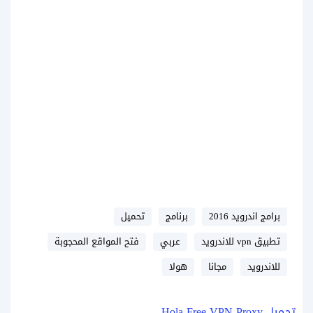
برامج اندرويد 2016
برنامج
تحميل
تطبيق vpn للاندرويد
عربي
فتح المواقع المحجوبة
للاندرويد
مجانا
هولا
تحميل Hola Free VPN Proxy