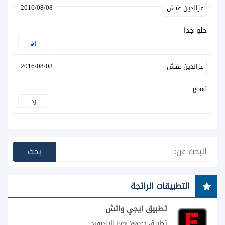
2016/08/08
عزالدين عتش
حلو جدا
رد
2016/08/08
عزالدين عتش
good
رد
التطبيقات الرائجة
تطبيق ايجي واتش
تطبيق Egy Watch للاندرويد