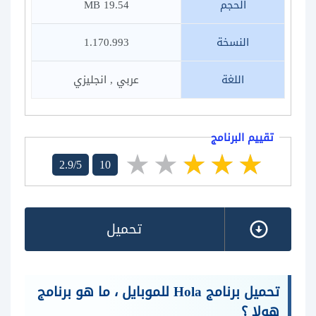
الحجم
19.54 MB
النسخة
1.170.993
اللغة
عربي , انجليزي
تقييم البرنامج
2.9/5
10
تحميل
تحميل برنامج Hola للموبايل ، ما هو برنامج
هولا ؟