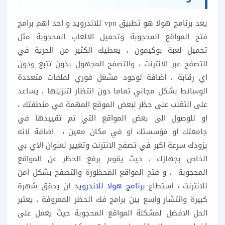
يعد برنامج هولا هو تطبيق vpn للاندرويد و احد اهم برامج
فتح المواقع المحجوبة وتحميل الالعاب المحجوبة مثل
تحميل لعبة بوكيمون ، يعطيك الكثير من الحرية في
التصفح عبر الانترنت ، والتصفح المجهول بدون تتبع ودون
اي رقابة ، اضافة لوجود مشغل فوري لملفات متعددة
الوسائط بشكل مجاني تماما دون انتظار لتنزيلها ، يساعد
على التغلب على حظر لبعض الموقع المهمة في منطفتك ،
او للوصول الى بعض المواقع التي تم تقييدها في
جامعتك او مؤسستك او في مكان معين ، اضافة لانه
يزودك سرعة اكبر في تصفح الانترنت وتغيير لعنوان الاي بي
الخاص بجهازك ، حيث يقوم برفع الحظر عن المواقع
المحجوبة ، و فتح المواقع المحظورة والتصفح بشكل امن
للانترنت ، استطاع
برنامج هولا للاندرويد
ان يحقق شهرة
كبيرة وانتشار واسع بين برامج فك الحظر المعروفة ، يعتبر
الحل الافضل لمشكلة المواقع المحجوبة حيث يعمل على