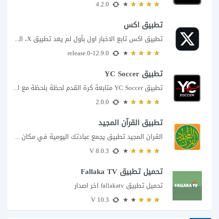
4.2.0
تطبيق اكس
تطبيق اكس تابع الاخبار اول بأول لم يعد تطبيق X، المعروف سابقا باسم تويتر،...
12.9.0-release.0
تطبيق YC Soccer
تطبيق YC Soccer متابعة كرة القدم لحظة بلحظة مع اقتراب مباراة مصر والأرجنتين في...
2.0.0
تطبيق القرآن المجيد
القران المجيد تطبيق يجمع عبادتك اليومية في مكان واحد إذا كنت تبحث عن تطبيق...
8.0.3 V
تحميل تطبيق Fallaka TV
تحميل تطبيق fallakatv اخر اصدار
10.3 V