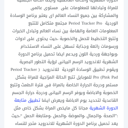
الدورة الشهرية والحالة العاطفية وايضا الحالة الجنسية
للمراة وتبادلها للمعلومات على مستوى عالمى
والمشاركة بين جميع النساء العالم اى يعتبر برنامج الوسادة
الوردية Period Tracker Pro مجتمع متكامل للتتبع
المعلومات العامة والهامة بين نساء العالم وتبادل الخبرات
وتتبع التخطيط للحمل والخصوبة ،حيث يحتوى على ادوات
ورسومات رائعة وجذابة تسهل على النساء الاستخدام
،وبواجهة وردية اللون ويدعم ايضا تحميل برنامج الدورة
الشهرية للاندرويد الرسم البيانى لرؤية التطور البصرية
ويقوم تطبيق الوسادة الوردية للاندرويد ( Period Tracker
Pro (Pink Pad للموبايل تتبع الحالة المزاجية للمراة بشكل
مستمر ودرجة الحرارة الخاصة بالمراة فى فترة الطمث وتتبع
الخصوبة والاباضة ويوفر الرسم البيانى ودرجة حرارة الجسم
القاعدية لتحديد يوم الاباضة ويعرض ايضا
تطبيق متابعة
الدورة الشهرية
مجانا كل مايخص المراة بشكل خاص مثل
:”الصحة ،والجمال ،والموضة ،والحمل ،ومتابعة الحمل “،حيث
يعد تحميل برنامج الدورة الشهرية للاندرويد متجر للنساء