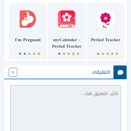
I'm Pregnant
myCalendar -
Period Tracker
Period Tracker
التعليقات
0
breastfeeding -
baby tracker