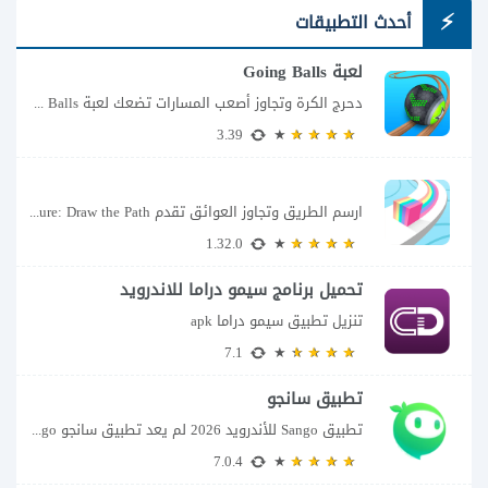
أحدث التطبيقات
لعبة Going Balls
دحرج الكرة وتجاوز أصعب المسارات تضعك لعبة Going Balls للأندرويد أمام تحدٍ يبدو بسيطًا...
3.39
ارسم الطريق وتجاوز العوائق تقدم Color Adventure: Draw the Path فكرة بسيطة تتحول سريعًا...
1.32.0
تحميل برنامج سيمو دراما للاندرويد
تنزيل تطبيق سيمو دراما apk
7.1
تطبيق سانجو
تطبيق Sango للأندرويد 2026 لم يعد تطبيق سانجو Sango مجرد مساحة لإرسال الرسائل أو...
7.0.4