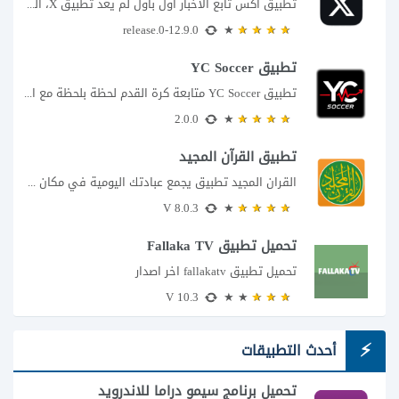
تطبيق اكس تابع الاخبار اول بأول لم يعد تطبيق X، المعروف سابقا باسم تويتر،...
12.9.0-release.0
تطبيق YC Soccer
تطبيق YC Soccer متابعة كرة القدم لحظة بلحظة مع اقتراب مباراة مصر والأرجنتين في...
2.0.0
تطبيق القرآن المجيد
القران المجيد تطبيق يجمع عبادتك اليومية في مكان واحد إذا كنت تبحث عن تطبيق...
8.0.3 V
تحميل تطبيق Fallaka TV
تحميل تطبيق fallakatv اخر اصدار
10.3 V
أحدث التطبيقات
تحميل برنامج سيمو دراما للاندرويد