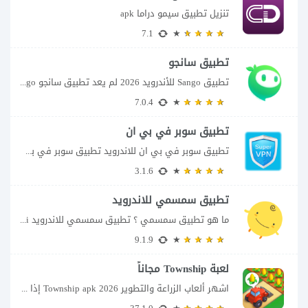
تنزيل تطبيق سيمو دراما apk
7.1
تطبيق سانجو
تطبيق Sango للأندرويد 2026 لم يعد تطبيق سانجو Sango مجرد مساحة لإرسال الرسائل أو...
7.0.4
تطبيق سوبر في بي ان
تطبيق سوبر في بي ان للاندرويد تطبيق سوبر في بي ان من تطبيقات الشبكات...
3.1.6
تطبيق سمسمي للاندرويد
ما هو تطبيق سمسمي ؟ تطبيق سمسمي للاندرويد SimSimi هو برنامج دردشة افتراضية يسمح...
9.1.9
لعبة Township مجاناً
اشهر ألعاب الزراعة والتطوير Township apk 2026 إذا كنت تحب ألعاب الزراعة وبناء المدن،...