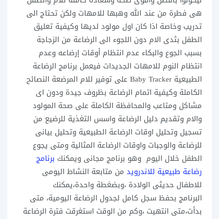
ليكونوا بافضل واقوى صحة وسعادة كاملة للام والطفل
هى فطرة من عند الله وهبها للامهات ولكن تحتاج الى
تدريب وخاصة اذا كان اول مولود لديها وكيفية تعليق
الطفل بثدى الام دون اللجوء الى الرضاعة من الزجاجة
بسبب الجوع والبكاء عدم انتظام أوقات إرضاعه وعدم
انتظام النوم للامهات الجديدات فيعمل برنامج
الرضاعة
الطبيعية Baby Tracker على توفير للام المرضعة النصائح
الكاملة وكيفية اتمام الرضاعة بظروف جيدة ودون اى
مشاكل ومتاعب والمحافظة الكاملة على صحة المولود
والام وتقديم دليل الرضاعة واسس التغذية للرضيع من
تسجيل وتحليل اوقات الرضاعة الطبيعية وتحليل بيانى
للرضاعة والوجبات واوقات الرضاعة المثالية ومتى يجوع
الطفل خلال اليوم وهو برنامج مجانى ويمكنك
برنامج
رضاعة طبيعية للاندرويد
من متابعة النشاط اليومى
للاطفال حديثى الولادة ،وبضغطة واحدة،يمكنك
البرنامج بحفظ سجل كامل لجدول الرضاعة اليومية، متى
بدأت،متى انتهيت ،وكم من الوقت استغرقت فترة الرضاعة