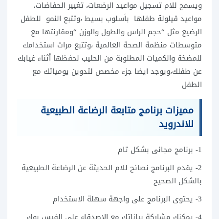
ويسمح للام تسجيل مواعيد الرضعات، تغيير الحفاضات،
مواعيد قيلولة طفلها بأسلوب بسيط ،وتتبع النمو للطفل
الرضيع مثل “حجم الراس والطول والوزن “ومقارنتها مع
متوسطات منظمة الصحة العالمية ،وتتبع مرات استخدامك
للمضخة والكميات المطلوبة من الحليب لحفظها أثناء غيابك
عن طفلك،ويوجد ايضا جزء مخصص لتدوين يومياتك مع
الطفل
مميزات برنامج متابعة الرضاعة الطبيعية
للاندرويد
1- برنامج مجانى بشكل تام
2- يقدم البرنامج نصائح للام الحديثة عن الرضاعة الطبيعية
بالشكل الصحيح
3- يحتوى البرنامج على واجهة سهلة الاستخدام
4- يمكنك مشاركة بياناتك مع الاصدقاء على الفيس بوك