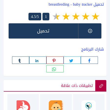
تحميل breastfeeding - baby tracker
4.5/5
1
تحميل
شارك البرنامج
تطبيقات ذات علاقة