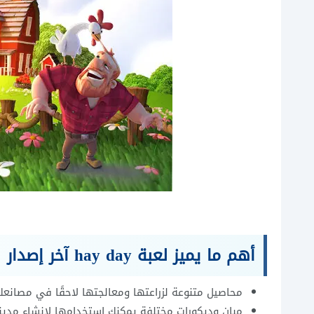
أهم ما يميز لعبة hay day آخر إصدار
محاصيل متنوعة لزراعتها ومعالجتها لاحقًا في مصانعك
مبانٍ وديكورات مختلفة يمكنك استخدامها لإنشاء مدين