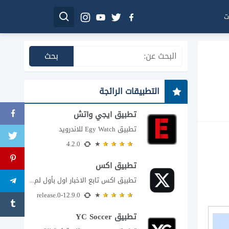
ت
التطبيقات الرائجة
تطبيق ايجي واتش
تطبيق Egy Watch للاندرويد
4.2.0
تطبيق اكس
تطبيق اكس تابع الاخبار اول بأول لم يعد تطبيق X، المعروف سابقا باسم تويتر،...
12.9.0-release.0
تطبيق YC Soccer