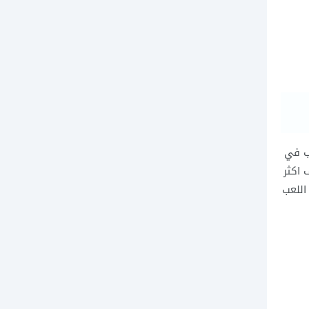
عب في
 اكثر
ختلفة و اللعب