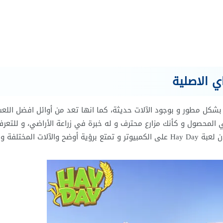
ي الاصلية
ة و لكن بشكل مطور و بوجود الآلات حديثة، كما انها تعد من أوائل افضل الل
ي المحصول و كأنك مزارع محترف و له خبرة في زراعة الأراضي، و للتعرف
على فن الزراعة و التمتع بالعيش في المدن الريفية، حمل الان لعبة Hay Day على الكمبيوتر و تمتع برؤية أوضح والآلات الم