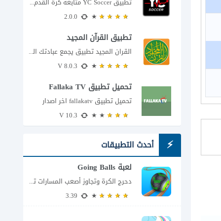
تطبيق YC Soccer متابعة كرة القدم لحظة بلحظة مع اقتراب مباراة مصر والأرجنتين في...
2.0.0
تطبيق القرآن المجيد
القران المجيد تطبيق يجمع عبادتك اليومية في مكان واحد إذا كنت تبحث عن تطبيق...
8.0.3 V
تحميل تطبيق Fallaka TV
تحميل تطبيق fallakatv اخر اصدار
10.3 V
أحدث التطبيقات
لعبة Going Balls
دحرج الكرة وتجاوز أصعب المسارات تضعك لعبة Going Balls للأندرويد أمام تحدٍ يبدو بسيطًا...
3.39