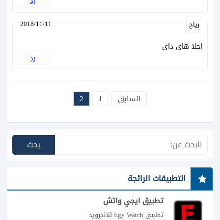
رد
2018/11/11
رياح
احلا هاى داى
رد
السابق
1
2
التطبيقات الرائجة
تطبيق ايجي واتش
تطبيق Egy Watch للاندرويد