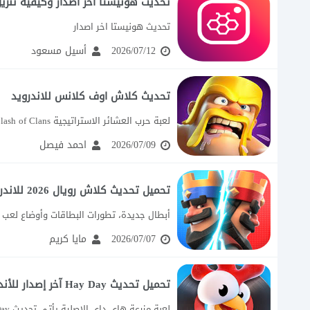
تحديث هونيستا اخر اصدار وكيفية تنزيل Honista تحديث جد
تحديث هونيستا اخر اصدار
2026/07/12
أسيل مسعود
تحديث كلاش اوف كلانس للاندرويد
لعبة حرب العشائر الاستراتيجية Clash of Clans إذا كنت تبحث عن تحديث كلاش أوف...
2026/07/09
احمد فيصل
تحميل تحديث كلاش رويال 2026 للاندرويد
أبطال جديدة، تطورات البطاقات وأوضاع لعب ح
2026/07/07
مايا كريم
تحميل تحديث Hay Day آخر إصدار للأندرويد
لعبة مزرعة هاي داي الاصلية يأتي تحديث Hay Day الأخير بمجموعة كبيرة من الإضافات...