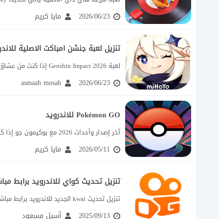
2026/06/23
مايا كريم
تنزيل لعبة جنشن امباكت الاصلية للاندر
لعبة Genshin Impact 2026 إذا كنت من عشاق ألعاب العالم المفتوح والأنمي، فإن تحديث...
asmaah mosah
2026/06/23
Pokémon GO للاندرويد
آخر إصدار وأحداث 2026 مع بوكيمون جو إذا كنت تبحث عن تحديث Pokémon GO...
2026/05/11
مايا كريم
تنزيل تحديث كواي للاندرويد برابط مباشر i Apk
تنزيل تحديث kwai الجديد للاندرويد برابط مباشر apk
2025/09/13
أسيل مسعود