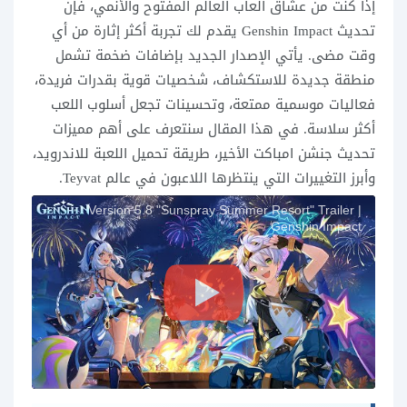
إذا كنت من عشاق ألعاب العالم المفتوح والأنمي، فإن
تحديث Genshin Impact يقدم لك تجربة أكثر إثارة من أي
وقت مضى. يأتي الإصدار الجديد بإضافات ضخمة تشمل
منطقة جديدة للاستكشاف، شخصيات قوية بقدرات فريدة،
فعاليات موسمية ممتعة، وتحسينات تجعل أسلوب اللعب
أكثر سلاسة. في هذا المقال سنتعرف على أهم مميزات
تحديث جنشن امباكت الأخير، طريقة تحميل اللعبة للاندرويد،
وأبرز التغييرات التي ينتظرها اللاعبون في عالم Teyvat.
Version 5.8 "Sunspray Summer Resort" Trailer |
Genshin Impact