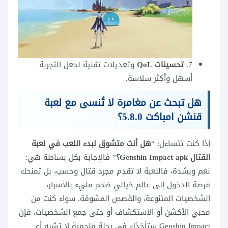
7.
تحسينات QoL
وتعديلات تقنية لجعل التجربة
أسهل وأكثر سلاسة.
هل تبحث عن مغامرة لا تُنسى مع لعبة
قنشن امباكت 5.8.0؟
إذا كنت تتساءل: “
هل أنت متشوق لبدء اللعب في لعبة
القتال Genshin Impact apk؟
” فالإجابة بكل بساطة هي:
نعم وبشدة، فاللعبة لا تقدم مجرد قتال وحسب، بل تمنحك
فرصة الدخول إلى عالم خيالي ضخم مليء بالأسرار،
الشخصيات المتنوعة، والقصص المشوقة. سواء كنت من
محبي الأكشن أو الاستكشاف أو حتى جمع الشخصيات، فإن
Genshin Impact ستأخذك في رحلة ملحمية لا تشبه أي