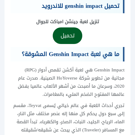
تحميل genshin impact للاندرويد
تنزيل لعبة جينشن امباكت للجوال
تحميل
ما هي لعبة Genshin Impact المشوقة؟
Genshin Impact هي لعبة أكشن تقمص أدوار (RPG)
مجانية من تطوير شركة HoYoverse الصينية. صدرت عام
2020، وسرعان ما أصبحت من أشهر الألعاب عالميا بفضل
عالمها المفتوح الضخم المليء بالمغامرات.
تجري أحداث اللعبة في عالم خيالي يُسمى Teyvat، مقسم
إلى سبع دول يحكم كل منها إله عنصر مختلف مثل النار،
الماء، الرياح، الجليد، النبات، الصخر، والكهرباء. تبدأ القصة
مع المسافر (Traveler) الذي يبحث عن شقيقه/شقيقته