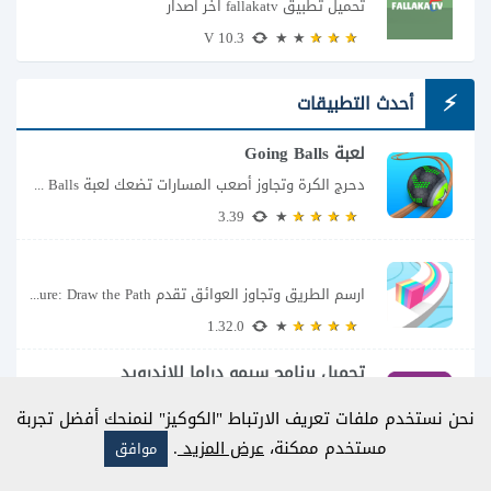
تحميل تطبيق fallakatv اخر اصدار
10.3 V
أحدث التطبيقات
لعبة Going Balls
دحرج الكرة وتجاوز أصعب المسارات تضعك لعبة Going Balls للأندرويد أمام تحدٍ يبدو بسيطًا...
3.39
ارسم الطريق وتجاوز العوائق تقدم Color Adventure: Draw the Path فكرة بسيطة تتحول سريعًا...
1.32.0
تحميل برنامج سيمو دراما للاندرويد
تنزيل تطبيق سيمو دراما apk
نحن نستخدم ملفات تعريف الارتباط "الكوكيز" لنمنحك أفضل تجربة
7.1
مستخدم ممكنة،
عرض المزيد
.
موافق
تطبيق سانجو