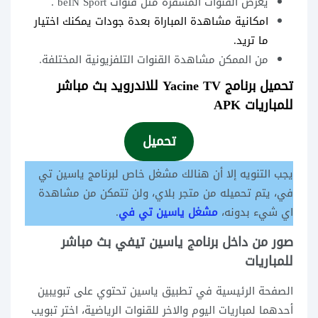
يعرض القنوات المشفرة مثل قنوات beIN Sport .
امكانية مشاهدة المباراة بعدة جودات يمكنك اختيار
ما تريد.
من الممكن مشاهدة القنوات التلفزيونية المختلفة.
تحميل برنامج Yacine TV للاندرويد بث مباشر
للمباريات APK
تحميل
يجب التنويه إلا أن هنالك مشغل خاص لبرنامج ياسين تي
في، يتم تحميله من متجر بلاي، ولن تتمكن من مشاهدة
اي شيء بدونه،
مشغل ياسين تي في
.
صور من داخل برنامج ياسين تيفي بث مباشر
للمباريات
الصفحة الرئيسية في تطبيق ياسين تحتوي على تبويبين
أحدهما لمباريات اليوم والاخر للقنوات الرياضية، اختر تبويب