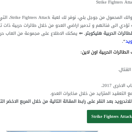
Strike Fighters Att
ان كنت تبحث عن تحميل لعبة طائرات حربية للاندرويد على جوالك المحمول من جوجل بلي، نوفر لك لعبة  Fighters Attack
 تؤدي الى فنائهم و تدمير اراضي العدو من خلال طائرات حربية ذات تق
لطائرات الحربية هليكوبتر. ⇐
يمكنك الاطلاع على مجموعة من العاب حر
ويد
“.
لقتال.
الاخرى 2017.
لتعقيد المتزايد من خلال مخابرات العدو.
رويد بعد النقر على رابط المقالة التالية من خلال المربع الاخضر الت