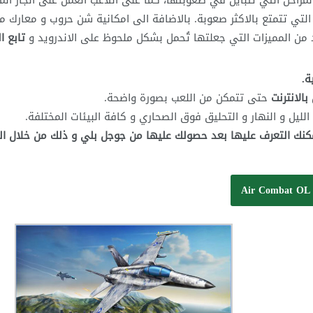
مراحل التي تتباين في صعوبتها، كما على اللاعب العمل على انجاز الم
 التي تتمتع بالاكثر صعوبة. بالاضافة الى امكانية شن حروب و معارك م
ديد من المميزات التي جعلتها تُحمل بشكل ملحوظ على الاندرويد و
تابع ال
بالانترنت
حتى تتمكن من اللعب بصورة واضحة.
لليل و النهار و التحليق فوق الصحاري و كافة البيئات المختلفة.
يمكنك التعرف عليها بعد حصولك عليها من جوجل بلي و ذلك من خلال الن
Air Combat OL