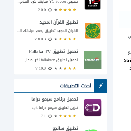
تطبيق YC Soccer متابعة كرة القدم لحظة بلحظة مع اقتراب مباراة مصر والأرجنتين في...
2.0.0
تطبيق القرآن المجيد
القران المجيد تطبيق يجمع عبادتك اليومية في مكان واحد إذا كنت تبحث عن تطبيق...
ب
8.0.3 V
تحميل تطبيق Fallaka TV
ع
Str
تحميل تطبيق fallakatv اخر اصدار
10.3 V
أحدث التطبيقات
تحميل برنامج سيمو دراما
للاندرويد
تنزيل تطبيق سيمو دراما apk
7.1
تطبيق سانجو