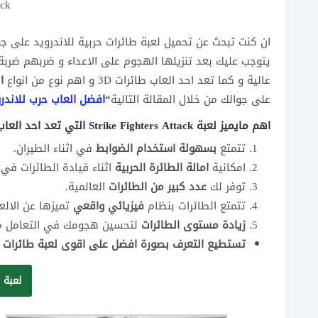
ack
يتوجب عليك بعد تنزيلها الهجوم على الاعداء و ضربهم ضربة
عالية و كما تعد احد العاب طائرات 3D و اهم نوع من انواع
ا
على جوالك من خلال المقالة التالية
“
افضل العاب حرب للاندر
اهم مايميز لعبة Strike Fighters Attack التي تعد احد العاب الطائرات الحربية اون لاين:
تتمتع
بسهولة استخدام الضوابط
في اثناء الطيران.
امكانية
امالة الطائرة الحربية
اثناء قيادة الطائرات في ا
توفر لك
عدد كبير من الطائرات
العالمية.
تتمتع الطائرات بنظام
فيزيائي واقعي
تميزها عن الالعاب 
زيادة مستوى الطائرات
لتحسين هجومك في التعامل مع ا
تستطيع التعرف بصورة افضل على اقوى لعبة طائرات للاند
لعبة Strike Fighters Attack