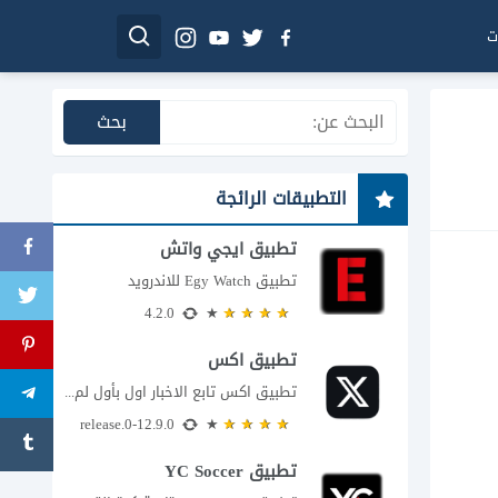
ت
التطبيقات الرائجة
تطبيق ايجي واتش
تطبيق Egy Watch للاندرويد
4.2.0
تطبيق اكس
تطبيق اكس تابع الاخبار اول بأول لم يعد تطبيق X، المعروف سابقا باسم تويتر،...
12.9.0-release.0
تطبيق YC Soccer