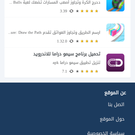
دحرج الكرة وتجاوز أصعب المسارات تضعك لعبة Going Balls للأندرويد أمام تحدٍ يبدو بسيطًا...
3.39
ارسم الطريق وتجاوز العوائق تقدم Color Adventure: Draw the Path فكرة بسيطة تتحول سريعًا...
1.32.0
تحميل برنامج سيمو دراما للاندرويد
تنزيل تطبيق سيمو دراما apk
7.1
عن الموقع
اتصل بنا
حول الموقع
سياسة الخصوصية