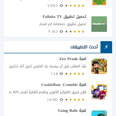
8.0.3 V
تحميل تطبيق Fallaka TV
تحميل تطبيق fallakatv اخر اصدار
10.3 V
أحدث التطبيقات
لعبة Zoo Prank
نفّذ المقلب قبل أن يمسك بك الحارس تخيل أنك تختبئ خلف الأشجار داخل حديقة...
1.1.8
لعبة CookieRun: Crumble
كوّن فريق الكوكيز الأقوى وتقدم تلقائياً تقدم CookieRun: Crumble – Idle RPG تجربة مختلفة...
1.0.102
لعبة Going Balls