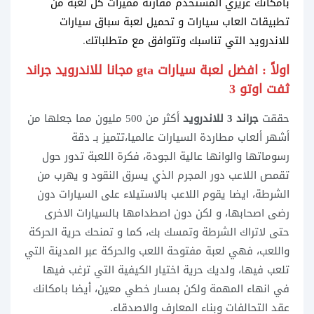
بامكانك عزيزي المستخدم مقارنة مميزات كل لعبة من
تطبيقات العاب سيارات و تحميل لعبة سباق سيارات
للاندرويد التي تناسبك وتتوافق مع متطلباتك
.
اولاً : افضل لعبة سيارات gta مجانا للاندرويد جراند
ثفت اوتو 3
حققت
جراند 3 للاندرويد
أكثر من 500 مليون مما جعلها من
أشهر ألعاب مطاردة السيارات عالميا،تتميز بـ دقة
رسوماتها والوانها عالية الجودة، فكرة اللعبة تدور حول
تقمص اللاعب دور المجرم الذي يسرق النقود و يهرب من
الشرطة، ايضا يقوم اللاعب بالاستيلاء على السيارات دون
رضى اصحابها، و لكن دون اصطدامها بالسيارات الاخرى
حتى لاتراك الشرطة وتمسك بك، كما و تمنحك حرية الحركة
واللعب، فهي لعبة مفتوحة اللعب والحركة عبر المدينة التي
تلعب فيها، ولديك حرية اختيار الكيفية التي ترغب فيها
في انهاء المهمة ولكن بمسار خطي معين، أيضا بامكانك
عقد التحالفات وبناء المعارف والاصدقاء.