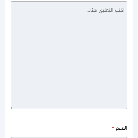
تحميل Fastlane: Road to
افضل العاب حرب للاندرويد العاب
Revenge للأندرويد وخوض حرب
مغامرات الجديدة war games
السيارات
الاسم
*