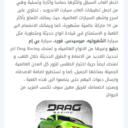
اخطر العاب السباق واكثرها حماسا واثارة وتسلية وهي
من اجمل تطبيقات العاب سيارت الاندرويد ، تحتوي على
اسرع واشهر السيارات العالمية، حيث يمكنك التمتع بأكثر
من 50 ماركة عالمية مشهورة، كما ويمكنك الانضمام الى
اللعبة و الاستمتاع في قيادة انواع حديثة ومتطورة مثل
سيارة
الشفروليه
،
ميرسيدس
،
فورد،
سيارة
بي إم
دبليو
وغيرها من الانواع العالمية
،
و تمنحك Drag Racing اخر
تحديث العديد من الانماط و الطرق الحديثة خلال اللعب، و
تمنحك ايضاً حرية اختيار الطقس لتزور كل المدن العالمية
الجميلة بمناخها الجميل، كما و تستطيع اضافة الاصدقاء
وارسال دعوات اليهم حتى ينضموا الى هذه اللعبة ،
وبمجرد انضمامك لفريق معين سوف تكسب المزيد من
الجوائز.