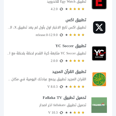
تطبيق Egy Watch للاندرويد
4.2.0
تطبيق اكس
تطبيق اكس تابع الاخبار اول بأول لم يعد تطبيق X، المعروف سابقا باسم تويتر،...
12.9.0-release.0
تطبيق YC Soccer
تطبيق YC Soccer متابعة كرة القدم لحظة بلحظة مع اقتراب مباراة مصر والأرجنتين في...
2.0.0
تطبيق القرآن المجيد
القران المجيد تطبيق يجمع عبادتك اليومية في مكان واحد إذا كنت تبحث عن تطبيق...
8.0.3 V
تحميل تطبيق Fallaka TV
تحميل تطبيق fallakatv اخر اصدار
10.3 V