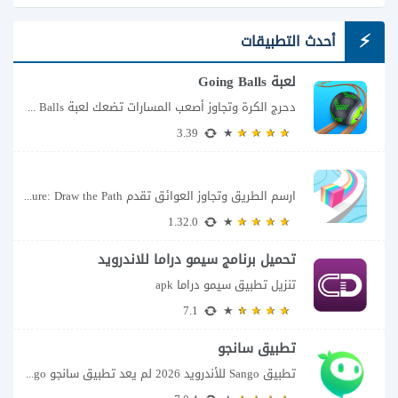
أحدث التطبيقات
لعبة Going Balls
دحرج الكرة وتجاوز أصعب المسارات تضعك لعبة Going Balls للأندرويد أمام تحدٍ يبدو بسيطًا...
3.39
ارسم الطريق وتجاوز العوائق تقدم Color Adventure: Draw the Path فكرة بسيطة تتحول سريعًا...
1.32.0
تحميل برنامج سيمو دراما للاندرويد
تنزيل تطبيق سيمو دراما apk
7.1
تطبيق سانجو
تطبيق Sango للأندرويد 2026 لم يعد تطبيق سانجو Sango مجرد مساحة لإرسال الرسائل أو...