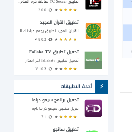
تطبيق YC Soccer متابعة كرة القدم لحظة بلحظة مع اقتراب مباراة مصر والأرجنتين في...
2.0.0
تطبيق القرآن المجيد
القران المجيد تطبيق يجمع عبادتك اليومية في مكان واحد إذا كنت تبحث عن تطبيق...
8.0.3 V
تحميل تطبيق Fallaka TV
تحميل تطبيق fallakatv اخر اصدار
10.3 V
أحدث التطبيقات
تحميل برنامج سيمو دراما
للاندرويد
تنزيل تطبيق سيمو دراما apk
7.1
تطبيق سانجو