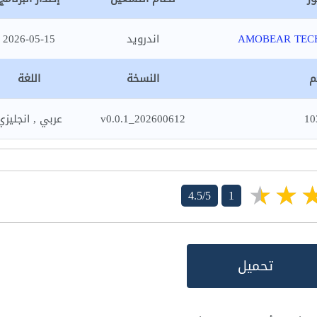
AMOBEAR TEC
اندرويد
2026-05-15
م
النسخة
اللغة
10
v0.0.1_202600612
عربي , انجليزي
4.5/5
1
تحميل