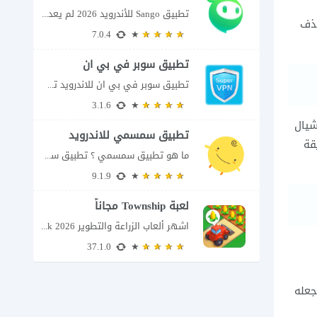
تطبيق Sango للأندرويد 2026 لم يعد تطبيق سانجو Sango مجرد مساحة لإرسال الرسائل أو...
حذف
7.0.4
تطبيق سوبر في بي ان
تطبيق سوبر في بي ان للاندرويد تطبيق سوبر في بي ان من تطبيقات الشبكات...
3.1.6
شيال
تطبيق سمسمي للاندرويد
قة
ما هو تطبيق سمسمي ؟ تطبيق سمسمي للاندرويد SimSimi هو برنامج دردشة افتراضية يسمح...
9.1.9
لعبة Township مجاناً
اشهر ألعاب الزراعة والتطوير Township apk 2026 إذا كنت تحب ألعاب الزراعة وبناء المدن،...
37.1.0
يجعله