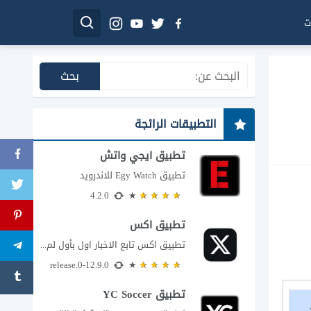
ت
التطبيقات الرائجة
تطبيق ايجي واتش
تطبيق Egy Watch للاندرويد
4.2.0
تطبيق اكس
تطبيق اكس تابع الاخبار اول بأول لم يعد تطبيق X، المعروف سابقا باسم تويتر،...
12.9.0-release.0
تطبيق YC Soccer