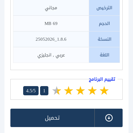
الترخيص
مجاني
الحجم
69 MB
النسخة
1.8.6_25052026
اللغة
عربي , انجليزي
تقييم البرنامج
4.5/5
1
تحميل