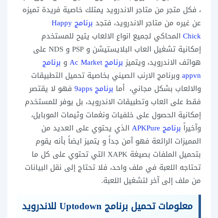
، فكل متجر من متاجر الاندرويد يمتلك خاصية فريدة تميزه
عن غيره من متاجر الاندرويد، فتجد
برنامج
Happy
Chick
المحاكي لجميع انواع الالعاب يتيح للمستخدم
إمكانية تشغيل العاب البلايستيشن و PSP و NDS على
هواتف الاندرويد، ويتميز
برنامج Ac Market
و
برنامج
appvn
وبرنامج الارنب الصيني بخاصية تحميل التطبيقات
والالعاب بشكل مجاني، أما
برنامج 9apps
فهو لا يقتصر
فقط على العاب وتطبيقات الاندرويد، بل يوفر للمستخدم
إمكانية الحصول على خلفيات ونغمات وثيمات الموبايل،
وآخيراً
برنامج APKPure
الذي يحتوي على العديد من
المميزات الرائعة فهو آمن جداً و يتميز ايضاً بأنه يقوم
بتحميل الملفات بصيغة XAPK التي تحتوي على كل ما
تحتاجه اللعبة في ملف واحد، فلا تحتاج إلى نقل البيانات
من ملف إلى آخر لتشغيل اللعبة.
معلومات تحميل برنامج Uptodown للاندرويد