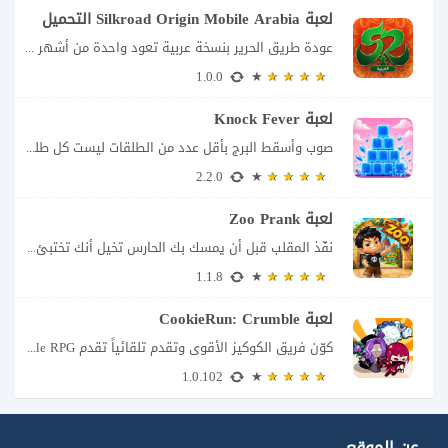
لعبة Silkroad Origin Mobile Arabia التحميل
عودة طريق الحرير بنسخة عربية تعود واحدة من أشهر تجارب الـMMORPG باسم Silkroad Origin...
1.0.0
لعبة Knock Fever
صوب وأسقط البرج بأقل عدد من الطلقات ليست كل طلقة قوية طلقة ناجحة في...
2.2.0
لعبة Zoo Prank
نفّذ المقلب قبل أن يمسك بك الحارس تخيل أنك تختبئ خلف الأشجار داخل حديقة...
1.1.8
لعبة CookieRun: Crumble
كوّن فريق الكوكيز الأقوى وتقدم تلقائياً تقدم CookieRun: Crumble – Idle RPG تجربة مختلفة...
1.0.102
عن الموقع