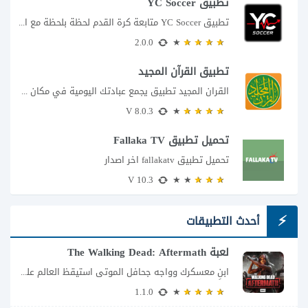
تطبيق YC Soccer
تطبيق YC Soccer متابعة كرة القدم لحظة بلحظة مع اقتراب مباراة مصر والأرجنتين في...
2.0.0
تطبيق القرآن المجيد
القران المجيد تطبيق يجمع عبادتك اليومية في مكان واحد إذا كنت تبحث عن تطبيق...
8.0.3 V
تحميل تطبيق Fallaka TV
تحميل تطبيق fallakatv اخر اصدار
10.3 V
أحدث التطبيقات
لعبة The Walking Dead: Aftermath
ابنِ معسكرك وواجه جحافل الموتى استيقظ العالم على كارثة لم يعد فيها البقاء أمرًا...
1.1.0