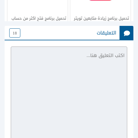
تحميل برنامج زيادة متابعين تويتر
تحميل برنامج فتح اكثر من حساب
للاندرويد Crowdfire عربي مجانا
تويتر للاندرويد
التعليقات
18
لادارة حسابك
تحميل برنامج حفظ مقاطع اكس
تحميل تويتر الاصدار القديم
للاندرويد
للاندرويد old twitter كيف ارجع
اصدار تويتر القديم