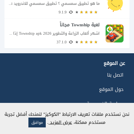
ما هو تطبيق سمسمي ؟ تطبيق سمسمي للاندرويد SimSimi هو برنامج دردشة افتراضية يسمح...
9.1.9
لعبة Township مجاناً
اشهر ألعاب الزراعة والتطوير Township apk 2026 إذا كنت تحب ألعاب الزراعة وبناء المدن،...
37.1.0
عن الموقع
اتصل بنا
حول الموقع
سياسة الخصوصية
نحن نستخدم ملفات تعريف الارتباط "الكوكيز" لنمنحك أفضل تجربة
مستخدم ممكنة،
عرض المزيد
.
موافق
استكشف أقسام الموقع