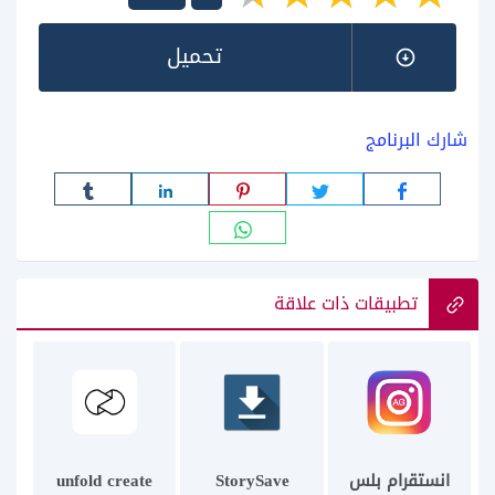
تحميل
شارك البرنامج
تطبيقات ذات علاقة
انستقرام بلس
StorySave
unfold create