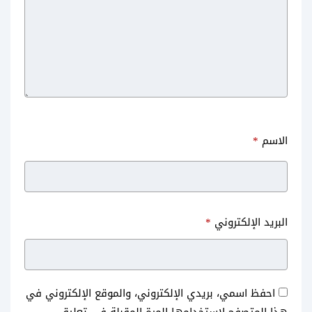
على الكمبيوتر بالصور تحميل وفتح
للاندرويد
تطبيقات الاندرويد – BlueStack
Review
الاسم
*
تحميل برنامج iptv للاندرويد
حل مشكلة سناب شات غير متصل
البريد الإلكتروني
*
والكمبيوتر 2020 لمشاهدة
بالانترنت
القنوات المشفرة بدون تقطيع
احفظ اسمي، بريدي الإلكتروني، والموقع الإلكتروني في
هذا المتصفح لاستخدامها المرة المقبلة في تعليقي.