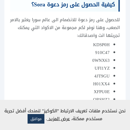
كيفية الحصول على رمز دعوة Sora؟
للحصول على رمز دعوة للانضمام الى عالم سورا يعتبر بالامر
الصعب، وهنا نوفر لكم مجموعة من الاكواد التي يمكنك
تجربتها انت واصدقائك:
KDSP0H
910C47
0WNX63
UFI1YZ
4JT9GU
H01XX4
XFPU0E
QRSHZ2
نحن نستخدم ملفات تعريف الارتباط "الكوكيز" لنمنحك أفضل تجربة
يمكنك إرسال كود التفعيل الخاص بك
مستخدم ممكنة،
عرض المزيد
.
موافق
لأصدقائك لدعوتهم إلى عالم Sora، حيث