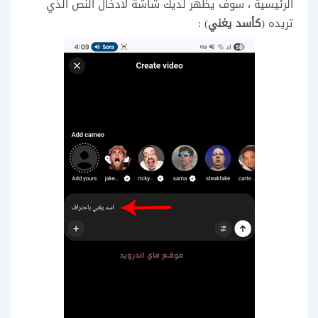
الرئيسية ، سوف يظهر لديك شاشة لادخال النص الذي
تريده (
كأسد يغني
) :