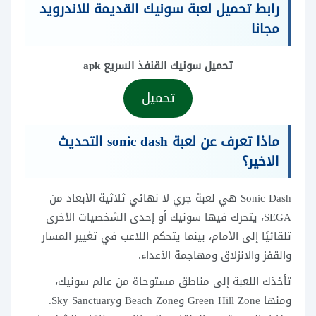
رابط تحميل لعبة سونيك القديمة للاندرويد
مجانا
تحميل سونيك القنفذ السريع apk
تحميل
ماذا تعرف عن لعبة sonic dash التحديث
الاخير؟
Sonic Dash هي لعبة جري لا نهائي ثلاثية الأبعاد من
SEGA، يتحرك فيها سونيك أو إحدى الشخصيات الأخرى
تلقائيًا إلى الأمام، بينما يتحكم اللاعب في تغيير المسار
والقفز والانزلاق ومهاجمة الأعداء.
تأخذك اللعبة إلى مناطق مستوحاة من عالم سونيك،
ومنها Green Hill Zone وBeach Zone وSky Sanctuary.