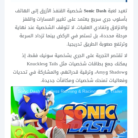
تعيد لعبة
Sonic Dash
شخصية القنفذ الأزرق إلى الهاتف
بأسلوب جري سريع يعتمد على تغيير المسارات والقفز
والانزلاق وتفادي العقبات. لا تتوقف الشخصية عند نهاية
مرحلة محددة، بل تستمر في الركض بينما تزداد السرعة
وترتفع صعوبة الطريق تدريجيا.
لا تقتصر التجربة على الجري بشخصية سونيك فقط، إذ
يمكنك جمع بطاقات شخصيات مثل Tails وKnuckles
وShadow وAmy، وترقية قدراتهم، والمشاركة في تحديات
وفعاليات تمنحك شخصيات ومكافآت جديدة.
Sonic Dash - Endless Running & Racing Game Trailer