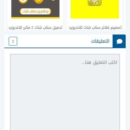
تصميم فلاتر سناب شات للاندرويد
تحميل سناب شات 2 مكرر للاندرويد
للمناسبات بطرق متعددة
لفتح اكثر من حساب سناب شات
التعليقات
3
snapchat 2
طريقة حذف حساب سناب شات
تحميل برنامج شبيه سناب شات
Delete Snapchat Account والغاء
للاندرويد snapchat alternatives
الايميل من سناب شات