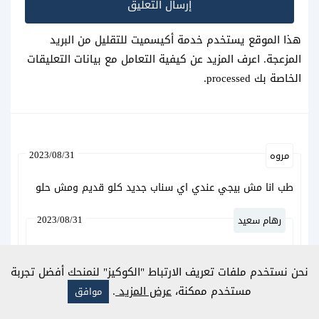
هذا الموقع يستخدم خدمة أكيسميت للتقليل من البريد
المزعجة.
اعرف المزيد عن كيفية التعامل مع بيانات التعليقات
الخاصة بك processed
.
2023/08/31
مروه
طب انا مش بيجي عندي اي سناب جديد كلو قديم ومش حلو
2023/08/31
رهام سعيد
اختي الكريمة يمكنك تحميل عدسات جديدة من خلال
المتوفر في المقالة بالاعلى، نوفر لكم احدث فلاتر سناب
نحن نستخدم ملفات تعريف الارتباط "الكوكيز" لنمنحك أفضل تجربة
شات
مستخدم ممكنة،
عرض المزيد
.
موافق
أو قومي بتحديث سناب شات للاصدار الجديد وستحصلي