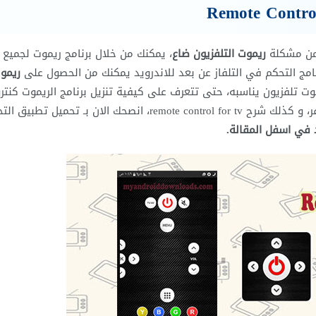
ن مشكلة
ريموت التلفزيون ضاع
، يمكنك من خلال برنامج ريموت لجميع
مج التحكم في التلفاز عن بعد للاندرويد يمكنك من الحصول على
ريمو
وت تلفزيون يناسبه، حتى تتعرف على كيفية تنزيل برنامج الريموت كنتر
للموبايل و طريقة تحميل برنامج تحكم في التلفزيون للريسيفر، و كذلك شرح remote control for tv، انصحك الان بـ تحميل 
د في اسفل المقالة.