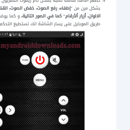
تظهر امامك شاشة تشبه بشكل تام ريموت التلفزيون و ت
بشكل مرن من “
إطفاء، رفع الصوت، خفض الصوت، القناة ال
الالوان، أزرار ألأرقام
“
كما في الصور التالية،
و كما يوضح
طريق الموبايل على يسار الشاشة انك تستطيع التحكم 