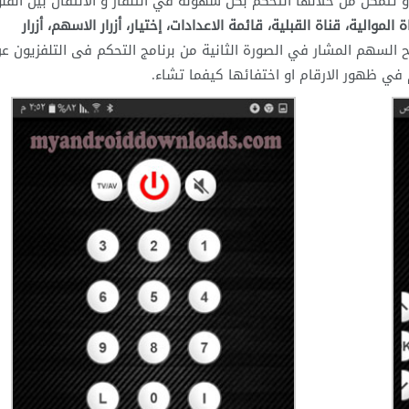
تمكن من خلالها التحكم بكل سهولة في التلفاز و الانتقال بين القن
موالية، قناة القبلية، قائمة الاعدادات، إختيار، أزرار الاسهم، أزرار
 السهم المشار في الصورة الثانية من برنامج التحكم فى التلفزيون ع
في ظهور الارقام او اختفائها كيفما تشاء.