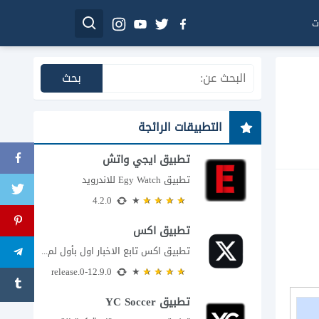
ت
التطبيقات الرائجة
تطبيق ايجي واتش
تطبيق Egy Watch للاندرويد
4.2.0
تطبيق اكس
تطبيق اكس تابع الاخبار اول بأول لم يعد تطبيق X، المعروف سابقا باسم تويتر،...
12.9.0-release.0
تطبيق YC Soccer