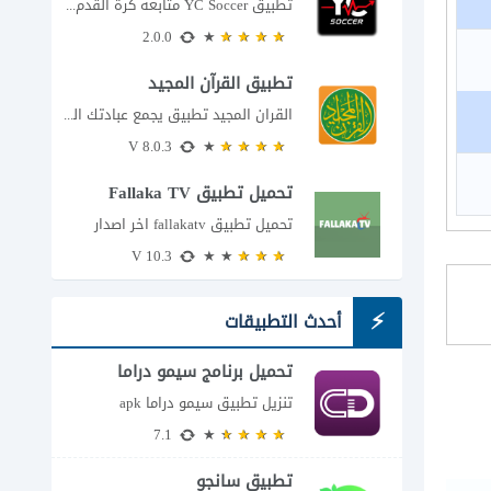
تطبيق YC Soccer متابعة كرة القدم لحظة بلحظة مع اقتراب مباراة مصر والأرجنتين في...
2.0.0
تطبيق القرآن المجيد
القران المجيد تطبيق يجمع عبادتك اليومية في مكان واحد إذا كنت تبحث عن تطبيق...
8.0.3 V
تحميل تطبيق Fallaka TV
تحميل تطبيق fallakatv اخر اصدار
10.3 V
أحدث التطبيقات
تحميل برنامج سيمو دراما
للاندرويد
تنزيل تطبيق سيمو دراما apk
7.1
تطبيق سانجو