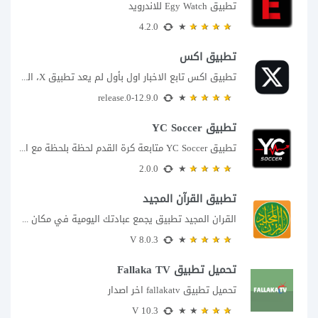
تطبيق Egy Watch للاندرويد
4.2.0
تطبيق اكس
تطبيق اكس تابع الاخبار اول بأول لم يعد تطبيق X، المعروف سابقا باسم تويتر،...
12.9.0-release.0
تطبيق YC Soccer
تطبيق YC Soccer متابعة كرة القدم لحظة بلحظة مع اقتراب مباراة مصر والأرجنتين في...
2.0.0
تطبيق القرآن المجيد
القران المجيد تطبيق يجمع عبادتك اليومية في مكان واحد إذا كنت تبحث عن تطبيق...
8.0.3 V
تحميل تطبيق Fallaka TV
تحميل تطبيق fallakatv اخر اصدار
10.3 V