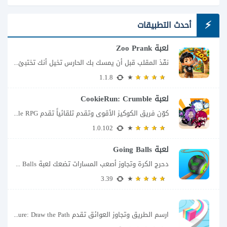
أحدث التطبيقات
لعبة Zoo Prank
نفّذ المقلب قبل أن يمسك بك الحارس تخيل أنك تختبئ خلف الأشجار داخل حديقة...
1.1.8
لعبة CookieRun: Crumble
كوّن فريق الكوكيز الأقوى وتقدم تلقائياً تقدم CookieRun: Crumble – Idle RPG تجربة مختلفة...
1.0.102
لعبة Going Balls
دحرج الكرة وتجاوز أصعب المسارات تضعك لعبة Going Balls للأندرويد أمام تحدٍ يبدو بسيطًا...
3.39
ارسم الطريق وتجاوز العوائق تقدم Color Adventure: Draw the Path فكرة بسيطة تتحول سريعًا...