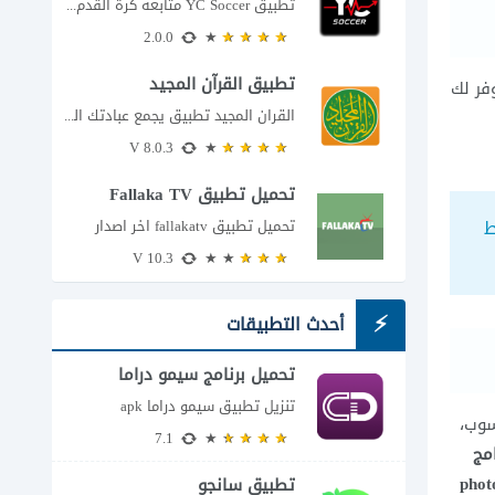
تطبيق YC Soccer متابعة كرة القدم لحظة بلحظة مع اقتراب مباراة مصر والأرجنتين في...
2.0.0
تطبيق القرآن المجيد
فر لك
القران المجيد تطبيق يجمع عبادتك اليومية في مكان واحد إذا كنت تبحث عن تطبيق...
8.0.3 V
تحميل تطبيق Fallaka TV
ط
تحميل تطبيق fallakatv اخر اصدار
10.3 V
أحدث التطبيقات
تحميل برنامج سيمو دراما
للاندرويد
تنزيل تطبيق سيمو دراما apk
سوب،
7.1
مج
phot
تطبيق سانجو