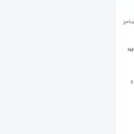
رنامج
ريد
و