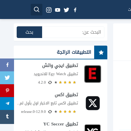
ت
التطبيقات الرائجة
تطبيق ايجي واتش
تطبيق Egy Watch للاندرويد
4.2.0
تطبيق اكس
تطبيق اكس تابع الاخبار اول بأول لم يعد تطبيق X، المعروف سابقا باسم تويتر،...
12.9.0-release.0
تطبيق YC Soccer