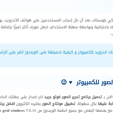
ي بلوستاك، بعد أن نال إعجاب المستخدمين على هواتف الأندرويد، يو
ا باحترافية وبواجهة سهلة الاستخدام، اجعل صورك أكثر تميزًا بإضافة
.
 اندرويد للكمبيوتر و كيفية تحميلها على الويندوز انقر على الراب
لصور للكمبيوتر ♥ 😉
لان بـ
تحميل برنامج تحرير الصور فوتو جريد
اخر اصدار على جهازك الحا
بة عليها
بكل سهولة.
تطبيق مونتاج الصور
يعتبره الكثيرون
افضل برنا
مع بعضها البعض مع جميع انظمة الويندوز من
,8,10
o grid windows 7