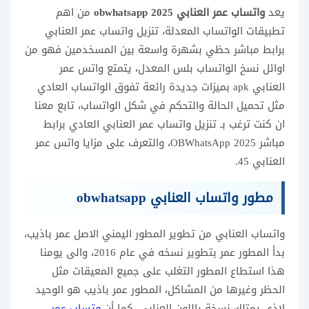
يعد
واتساب عمر العنابي
obwhatsapp 2025
من اهم
تطبيقات الواتساب المعدلة، تنزيل واتساب عمر العنابي
برابط مباشر حظي بشهرة واسعة بين المسخدمين فهو من
اوائل نسخ الواتساب بلس المعدل، يتمتع واتس عمر
العنابي apk بميزات جديدة رائعة تفوق الواتساب العادي
مثل تحميل الحالة والتحكم في شكل الواتساب، تابع معنا
ان كنت ترغب بـ تنزيل واتساب عمر العنابي العادي برابط
مباشر 2025 OBWhatsApp، والتعرف على مزايا واتس عمر
العنابي 45.
مطور واتساب العنابي obwhatsapp
واتساب العنابي من تطوير المطور اليمني الاصل عمر باذيب،
بدأ المطور عمر بتطوير نسخه في عام 2016، والى يومنا
هذا استطاع المطور التغلب على جميع المعيقات مثل
الحظر وغيرها من المشاكل، المطور عمر باذيب هو الوحيد
لاذي يمتلك نسخة باللون العنابي، كما أن
وتساب عمر