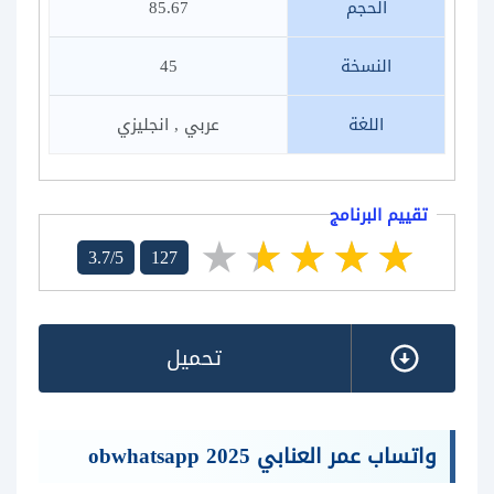
الحجم
85.67
النسخة
45
اللغة
عربي , انجليزي
تقييم البرنامج
3.7/5
127
تحميل
واتساب عمر العنابي obwhatsapp 2025