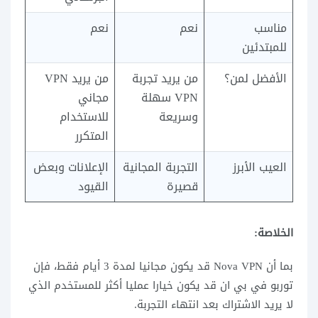
مناسب
نعم
نعم
للمبتدئين
الأفضل لمن؟
من يريد تجربة
من يريد VPN
VPN سهلة
مجاني
وسريعة
للاستخدام
المتكرر
العيب الأبرز
التجربة المجانية
الإعلانات وبعض
قصيرة
القيود
الخلاصة:
بما أن Nova VPN قد يكون مجانيا لمدة 3 أيام فقط، فإن
توربو في بي ان قد يكون خيارا عمليا أكثر للمستخدم الذي
لا يريد الاشتراك بعد انتهاء التجربة.