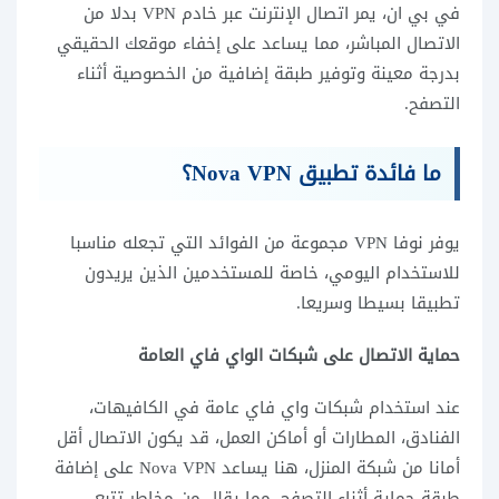
في بي ان، يمر اتصال الإنترنت عبر خادم VPN بدلا من
الاتصال المباشر، مما يساعد على إخفاء موقعك الحقيقي
بدرجة معينة وتوفير طبقة إضافية من الخصوصية أثناء
التصفح.
ما فائدة تطبيق Nova VPN؟
يوفر نوفا VPN مجموعة من الفوائد التي تجعله مناسبا
للاستخدام اليومي، خاصة للمستخدمين الذين يريدون
تطبيقا بسيطا وسريعا.
حماية الاتصال على شبكات الواي فاي العامة
عند استخدام شبكات واي فاي عامة في الكافيهات،
الفنادق، المطارات أو أماكن العمل، قد يكون الاتصال أقل
أمانا من شبكة المنزل، هنا يساعد Nova VPN على إضافة
طبقة حماية أثناء التصفح، مما يقلل من مخاطر تتبع