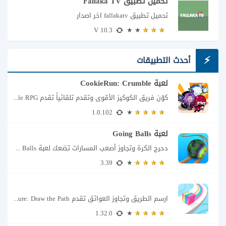
تحميل تطبيق Fallaka TV
تحميل تطبيق fallakatv اخر اصدار
10.3 V
أحدث التطبيقات
لعبة CookieRun: Crumble
كوّن فريق الكوكيز الأقوى وتقدم تلقائياً تقدم CookieRun: Crumble – Idle RPG تجربة مختلفة...
1.0.102
لعبة Going Balls
دحرج الكرة وتجاوز أصعب المسارات تضعك لعبة Going Balls للأندرويد أمام تحدٍ يبدو بسيطًا...
3.39
ارسم الطريق وتجاوز العوائق تقدم Color Adventure: Draw the Path فكرة بسيطة تتحول سريعًا...
1.32.0