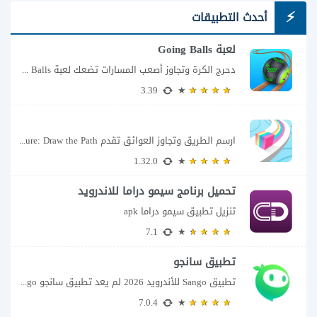
أحدث التطبيقات
لعبة Going Balls
دحرج الكرة وتجاوز أصعب المسارات تضعك لعبة Going Balls للأندرويد أمام تحدٍ يبدو بسيطًا...
3.39
ارسم الطريق وتجاوز العوائق تقدم Color Adventure: Draw the Path فكرة بسيطة تتحول سريعًا...
1.32.0
تحميل برنامج سيمو دراما للاندرويد
تنزيل تطبيق سيمو دراما apk
7.1
تطبيق سانجو
تطبيق Sango للأندرويد 2026 لم يعد تطبيق سانجو Sango مجرد مساحة لإرسال الرسائل أو...
7.0.4