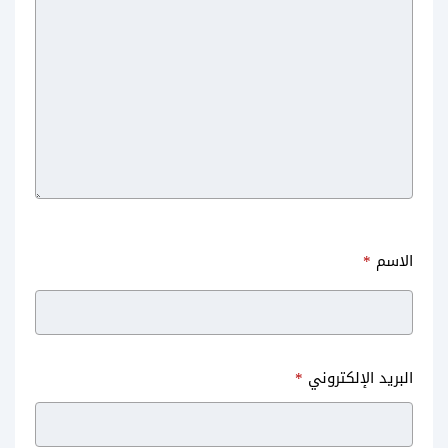
تحميل برنامج موبوجيني القديم
تحميل برنامج موبوجيني للاندرويد
للاندرويد عربي تنزيل Mobogenie
والكمبيوتر مجانا 2021 مزايا آخر
old version
اصدار Mobogenie
الاسم
*
تحميل برنامج موبو ماركت
تحميل برنامج ابتويد Aptoide
البريد الإلكتروني
*
للسامسونج MoboMarket
الابتويد الاصلي البرتقالي
للاندرويد مجانا 2020