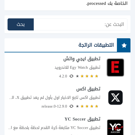
الخاصة بك processed
.
التطبيقات الرائجة
تطبيق ايجي واتش
تطبيق Egy Watch للاندرويد
4.2.0
تطبيق اكس
تطبيق اكس تابع الاخبار اول بأول لم يعد تطبيق X، المعروف سابقا باسم تويتر،...
12.9.0-release.0
تطبيق YC Soccer
تطبيق YC Soccer متابعة كرة القدم لحظة بلحظة مع اقتراب مباراة مصر والأرجنتين في...