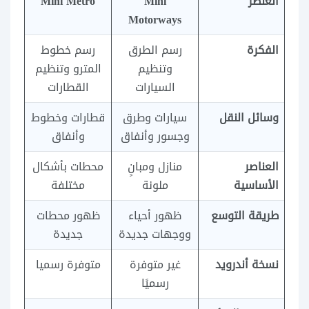
العنصر
Mini
Mini Metro
Motorways
الفكرة
رسم الطرق
رسم خطوط
وتنظيم
المترو وتنظيم
السيارات
القطارات
وسائل النقل
سيارات وطرق
قطارات وخطوط
وجسور وأنفاق
وأنفاق
العناصر
منازل ومبانٍ
محطات بأشكال
الأساسية
ملونة
مختلفة
طريقة التوسع
ظهور أحياء
ظهور محطات
ووجهات جديدة
جديدة
نسخة أندرويد
غير متوفرة
متوفرة رسميا
رسميًا