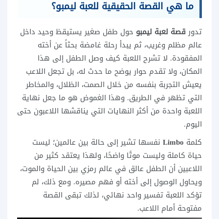
ما هي القصة الحقيقية للعبة ليمبو؟
تدور
قصة لعبة ليمبو
حول طفل صغير يستيقظ وحيد داخل
عالم مظلم وغريب، ثم يبدأ رحلة غامضة بحثاً عن أخته
المفقودة. لا تشرح اللعبة كيف وصل الطفل إلى هذا
المكان، ولا تقدم حوار يوضح ما حدث له، بل تجعل اللاعب
يعيش التجربة بنفسه من خلال الصمت، الظلال، والمخاطر
التي تظهر في الطريق. وهذا الغموض هو ما جعل نهاية
اللعبة واحدة من أكثر النهايات التي يناقشها اللاعبون حتى
اليوم.
كلمة
Limbo
نفسها تشير إلى حالة بين عالمين؛ ليست
حياة كاملة وليست موتًا واضحًا، ولهذا يعتقد كثير من
اللاعبين أن الطفل عالق في عالم رمزي بين الحياة والموت،
ويحاول الوصول إلى أخته أو فهم مصيره. ومع ذلك، لم
تؤكد اللعبة تفسير واحد نهائي، لذلك تبقى القصة
مفتوحة أمام اللاعب.