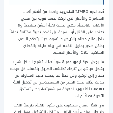
تُعد لعبة
LIMBO للاندرويد
واحدة من أشهر ألعاب
المغامرات والألغاز التي تركت بصمة قوية بين محبي
الألعاب الغامضة. فهي ليست لعبة أكشن تقليدية ولا
تعتمد على القتال أو السرعة، بل تقدم تجربة مختلفة تمامًاً
داخل عالم مظلم بالأبيض والأسود، حيث يتحكم اللاعب
بطفل صغير يحاول التقدم في بيئة مليئة بالفخاخ،
العناكب، الآلات، والألغاز الصعبة.
ما يجعل لعبة ليمبو مميزة هو أنها لا تشرح لك كل شيء
بشكل مباشر، بل تتركك تكتشف الطريق بنفسك. كل مرحلة
تحتاج إلى تركيز، وكل خطأ قد يجعلك تعيد المحاولة من
جديد، لذلك يبحث الكثير من المستخدمين عن
تحميل لعبة
LIMBO للاندرويد
لمعرفة سر شهرتها، وهل تستحق
التجربة فعلاً أم لا.
في هذا المقال ستتعرف على فكرة اللعبة، طريقة اللعب،
طبيعة المراحل، أهم الألغاز، مشاكل التشغيل، وهل لعبة