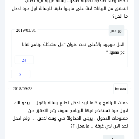
الخطا وعند اعادجة تحميلة ظهرت رسالة غريبة فية تطلب
التحقق من البيانات لانة على مايبوا طبقا للرسالة اول مرة ادخل
ما الحل؟
2019/03/31
نور عمر
الحل موجود بالأعلى تحت عنوان “حل مشكلة برنامج لقانا
lgana pc “
رد
رد
2018/09/28
husam
حملت البرنامج و كلما اريد ادخل تطلع رسالة بتقول .. يبدو انك
لاول مرة تستخدم فيها البرنامج سوف يتم التحقق من
معلومات الدخول . يرجى المحاولة في وقت لاحق … ولم ادخل
لحد الان لاي غرفة .. مالعمل ؟؟