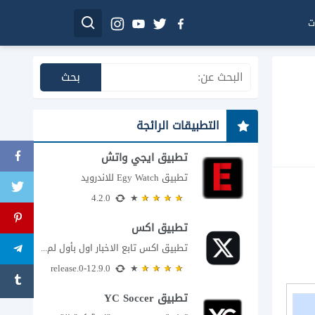
ت
التطبيقات الرائجة
تطبيق ايجي واتش
تطبيق Egy Watch للاندرويد
4.2.0
تطبيق اكس
تطبيق اكس تابع الاخبار اول بأول لم يعد تطبيق X، المعروف سابقا باسم تويتر،...
12.9.0-release.0
تطبيق YC Soccer