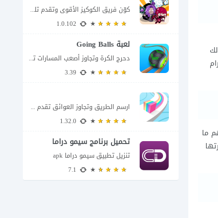
كوّن فريق الكوكيز الأقوى وتقدم تلقائياً تقدم CookieRun: Crumble – Idle RPG تجربة مختلفة...
1.0.102
لعبة Going Balls
لك
دحرج الكرة وتجاوز أصعب المسارات تضعك لعبة Going Balls للأندرويد أمام تحدٍ يبدو بسيطًا...
ام
3.39
ارسم الطريق وتجاوز العوائق تقدم Color Adventure: Draw the Path فكرة بسيطة تتحول سريعًا...
1.32.0
م ما
تحميل برنامج سيمو دراما
تها
للاندرويد
تنزيل تطبيق سيمو دراما apk
7.1