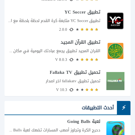
تطبيق YC Soccer
تطبيق YC Soccer متابعة كرة القدم لحظة بلحظة مع اقتراب مباراة مصر والأرجنتين في...
2.0.0
تطبيق القرآن المجيد
القران المجيد تطبيق يجمع عبادتك اليومية في مكان واحد إذا كنت تبحث عن تطبيق...
8.0.3 V
تحميل تطبيق Fallaka TV
تحميل تطبيق fallakatv اخر اصدار
10.3 V
أحدث التطبيقات
لعبة Going Balls
دحرج الكرة وتجاوز أصعب المسارات تضعك لعبة Going Balls للأندرويد أمام تحدٍ يبدو بسيطًا...