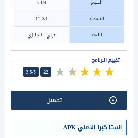
الحجم
84M
النسخة
17.0.1
اللغة
عربي , انجليزي
تقييم البرنامج
3.5/5
22
تحميل
انستا كيرا الاصلي APK