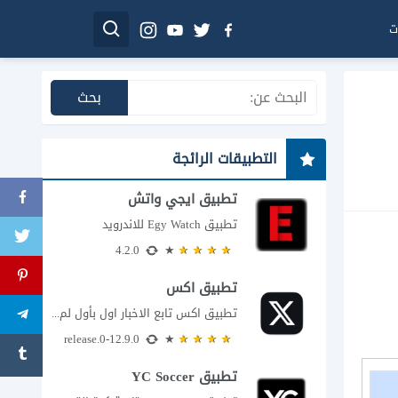
ت
التطبيقات الرائجة
تطبيق ايجي واتش
تطبيق Egy Watch للاندرويد
4.2.0
تطبيق اكس
تطبيق اكس تابع الاخبار اول بأول لم يعد تطبيق X، المعروف سابقا باسم تويتر،...
12.9.0-release.0
تطبيق YC Soccer