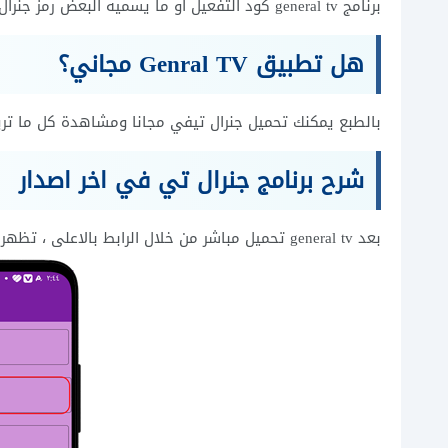
برنامج general tv كود التفعيل أو ما يسميه البعض رمز جنرال تيفي (كود تفعيل جنرال تي في( :
هل تطبيق Genral TV مجاني؟
بالطبع يمكنك تحميل جنرال تيفي مجانا ومشاهدة كل ما تريد
شرح برنامج جنرال تي في اخر اصدار
بعد general tv تحميل مباشر من خلال الرابط بالاعلى ، تظهر لك شاشة تطبيق جنرال تيفي التي تطلب منك ادخال كود التفعيل: