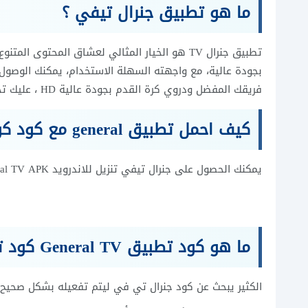
ما هو تطبيق جنرال تيفي ؟
تطبيق جنرال TV هو الخيار المثالي لعشاق المحت
بجودة عالية، مع واجهته السهلة الاستخدام، يمكنك الوصول إل
فريقك المفضل ودروي كرة القدم بجودة عالية HD ، عليك تحميل جنرال تيفي General TV APK الآن واستمتع بتجربة مشاهدة فريدة!
كيف احمل تطبيق general مع كود كود جنرال تي في بنجاح؟
يمكنك الحصول على جنرال تيفي تنزيل للاندرويد General TV APK بدون اعلانات من خلال رابط التحميل التالي:
ما هو كود تطبيق General TV كود تفعيل جنرال تي في؟
الكثير يبحث عن كود جنرال تي في ليتم تفعيله بشكل صحيح لمش