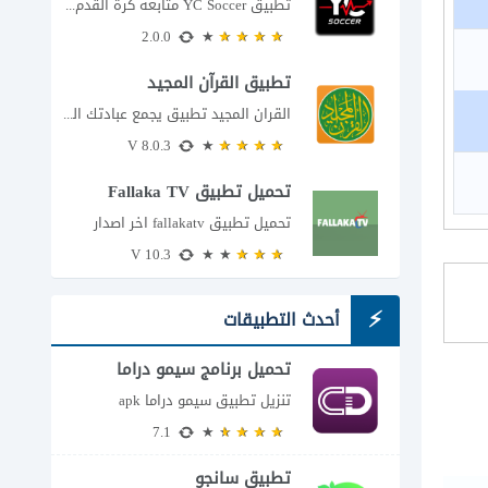
تطبيق YC Soccer متابعة كرة القدم لحظة بلحظة مع اقتراب مباراة مصر والأرجنتين في...
2.0.0
تطبيق القرآن المجيد
القران المجيد تطبيق يجمع عبادتك اليومية في مكان واحد إذا كنت تبحث عن تطبيق...
8.0.3 V
تحميل تطبيق Fallaka TV
تحميل تطبيق fallakatv اخر اصدار
10.3 V
أحدث التطبيقات
تحميل برنامج سيمو دراما
للاندرويد
تنزيل تطبيق سيمو دراما apk
7.1
تطبيق سانجو