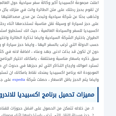
اعلنت مجموعة اكسبيديا أكبر وكالة سفر سياحية حول العالم ع
ان تقوم بحجز رحلتك على متن الطائرة وانت في منزلك بكل
وتذهب بحثا عن شركة سياحية وتبحث عن مدى مصداقتيها وثق
على حجز لسيارة او وسيلة نقل مناسبة تستخدمها اثناء رحلتك 
اكسبيديا للسفر والسياحة العالمية ، حيث انك تستطيع استخ
الطيران باختيار الشركة السياحية وايضا تذكرة الطائرة واخت
حسب الدولة التي ترغب بالسفر اليها ، وايضا حجز سيارة او 
دون ان تكون قد بذلت ادنى جهد وعناء ، اضافة لانه في كث
سبق ذكره باسعار مناسبة ومختلفة ، بامكانك اختيار البرنامج
تسترد اموالك وارجاع التذاكر التي تم حجزها في حدوث اي ط
الموجودة انه برنامج اكسبيديا يمنحك نقاط بامكانك ان تست
وايضا يتم الحجز باقل الاسعار ، حصلت شركة
expedia
على جائ
مميزات تحميل برنامج اكسبيديا للاندرو
من خلاله تتمكن من الحصول على افضل حجوزات للفنادق 
حجز وسيلة النقل التي ترغب باستخدامها اثناء وصولك لل