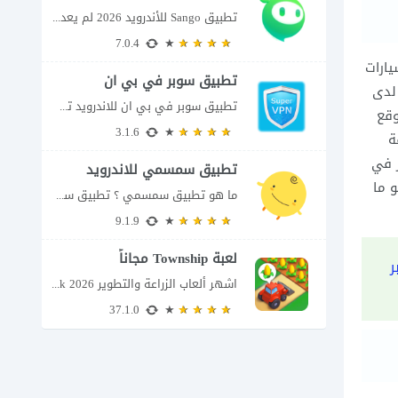
تطبيق Sango للأندرويد 2026 لم يعد تطبيق سانجو Sango مجرد مساحة لإرسال الرسائل أو...
7.0.4
يارات
تطبيق سوبر في بي ان
 لدى
تطبيق سوبر في بي ان للاندرويد تطبيق سوبر في بي ان من تطبيقات الشبكات...
ن موقع
3.1.6
ة
ر في
تطبيق سمسمي للاندرويد
 يرجعون لك الفرق مع كوبون بمبلغ 50 $ ، وهو ما
ما هو تطبيق سمسمي ؟ تطبيق سمسمي للاندرويد SimSimi هو برنامج دردشة افتراضية يسمح...
9.1.9
لعبة Township مجاناً
ر
اشهر ألعاب الزراعة والتطوير Township apk 2026 إذا كنت تحب ألعاب الزراعة وبناء المدن،...
37.1.0