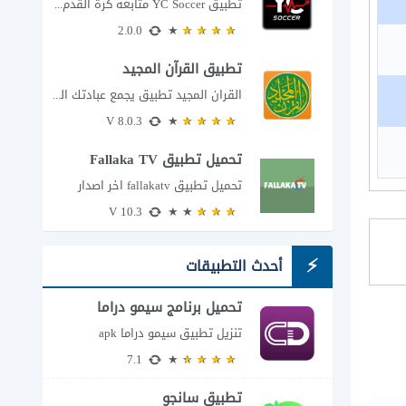
تطبيق YC Soccer متابعة كرة القدم لحظة بلحظة مع اقتراب مباراة مصر والأرجنتين في...
2.0.0
تطبيق القرآن المجيد
القران المجيد تطبيق يجمع عبادتك اليومية في مكان واحد إذا كنت تبحث عن تطبيق...
8.0.3 V
تحميل تطبيق Fallaka TV
تحميل تطبيق fallakatv اخر اصدار
10.3 V
أحدث التطبيقات
تحميل برنامج سيمو دراما
للاندرويد
تنزيل تطبيق سيمو دراما apk
7.1
تطبيق سانجو