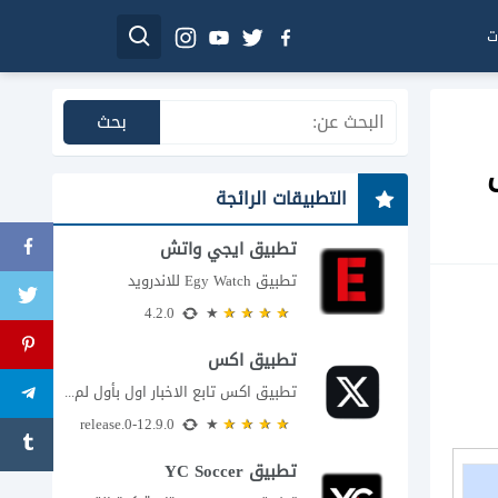
ت
التطبيقات الرائجة
تطبيق ايجي واتش
تطبيق Egy Watch للاندرويد
4.2.0
تطبيق اكس
تطبيق اكس تابع الاخبار اول بأول لم يعد تطبيق X، المعروف سابقا باسم تويتر،...
12.9.0-release.0
تطبيق YC Soccer