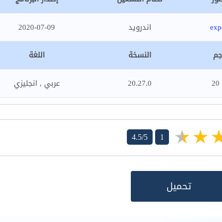
exp
اندرويد
2020-07-09
جم
النسخة
اللغة
20
20.27.0
عربي , انجليزي
4.5/5
1
تحميل