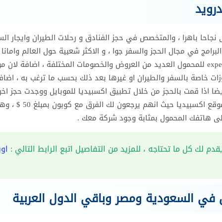
درويد
نجاحا باهرا ، والمتخصص في حجز الفنادق و رحلات الطيران وايجار الس
لبرامج في مجال الحجز والسفر جوا ، و الاكثر شعبية حول العالم وامانا
مستخدمي هواتف الاندرويد المحمولة ، يقدم لك برنامج expedia للمحمول العديد من العروض والخصومات المختلفة ، اضافة لا
ت خاصة بالسفر والطيران او غيرها بعد ذلك بحسب ما ترغب به ، اضاف
ضا اذا قمت بالحجز من خلال تطبيق اكسبيديا للموبايل ووجدت حجز اخ
المواقع الاخرى بسعر اقل ، بامكانك خلال 24 ساعة مراسلة موقع اكسبيديا حيث انهم
لى هاتفك المحمول بمثابة وجود شركة معك .
قدم لك كل ما تحتاجه ، للمزيد من التفاصيل اتبع الرابط التالي :
اوب
دق في السعودية ومصر وباقي الدول العربية