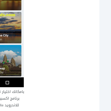
بامكانك اختيار 
برنامج اكسبي
للاندرويد Expedia لحجز الطيران والفنادق