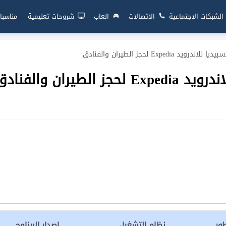
الشبكات الاجتماعية
الاتصالات
العاب
شروحات تعليمية
مناسبا
يد Expedia لحجز الطيران والفنادق
طيران والفنادق
ور
نظام التشغيل
إصدار البرنامج