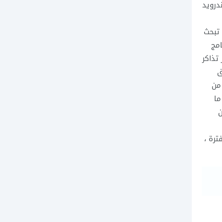
درويد
 تبحث
امج
تذاكر
ق
من
ما
ن
ترة ،