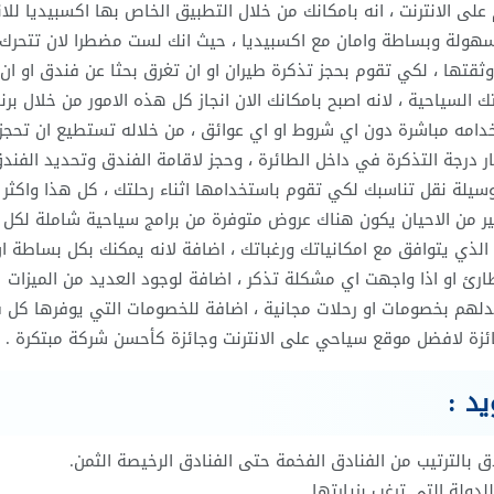
لى الانترنت ، انه بامكانك من خلال التطبيق الخاص بها اكسبيديا للان
 سهولة وبساطة وامان مع اكسبيديا ، حيث انك لست مضطرا لان تتحرك
تها ، لكي تقوم بحجز تذكرة طيران او ان تغرق بحثا عن فندق او ان
السياحية ، لانه اصبح بامكانك الان انجاز كل هذه الامور من خلال برن
دامه مباشرة دون اي شروط او اي عوائق ، من خلاله تستطيع ان تحجز 
يار درجة التذكرة في داخل الطائرة ، وحجز لاقامة الفندق وتحديد الفند
وسيلة نقل تناسبك لكي تقوم باستخدامها اثناء رحلتك ، كل هذا واكثر 
ير من الاحيان يكون هناك عروض متوفرة من برامج سياحية شاملة لكل 
 الذي يتوافق مع امكانياتك ورغباتك ، اضافة لانه يمكنك بكل بساطة ا
ارئ او اذا واجهت اي مشكلة تذكر ، اضافة لوجود العديد من الميزات
بدلهم بخصومات او رحلات مجانية ، اضافة للخصومات التي يوفرها كل ف
زة لافضل موقع سياحي على الانترنت وجائزة كأحسن شركة مبتكرة .
يد :
بالترتيب من الفنادق الفخمة حتى الفنادق الرخيصة الثمن.
دولة التي ترغب بزيارتها .