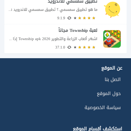
تطبيق سمسمي للاندرويد
ما هو تطبيق سمسمي ؟ تطبيق سمسمي للاندرويد SimSimi هو برنامج دردشة افتراضية يسمح...
9.1.9
لعبة Township مجاناً
اشهر ألعاب الزراعة والتطوير Township apk 2026 إذا كنت تحب ألعاب الزراعة وبناء المدن،...
37.1.0
عن الموقع
اتصل بنا
حول الموقع
سياسة الخصوصية
استكشف أقسام الموقع